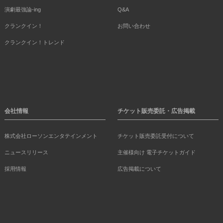
演劇最強論-ing
Q&A
クランクイン！
お問い合わせ
クランクイン！トレンド
会社情報
チケット販売委託・広告掲載
株式会社ローソンエンタテインメント
チケット販売委託受付について
ニュースリリース
主催様向け 電子チケットガイド
採用情報
広告掲載について