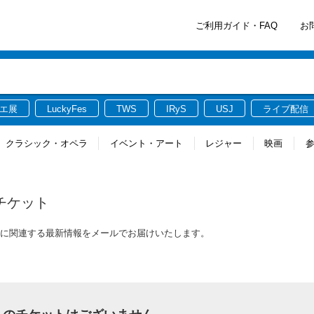
ご利用ガイド・FAQ
お
エ展
LuckyFes
TWS
IRyS
USJ
ライブ配信
クラシック・オペラ
イベント・アート
レジャー
映画
チケット
ケットに関連する最新情報をメールでお届けいたします。