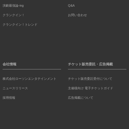
演劇最強論-ing
Q&A
クランクイン！
お問い合わせ
クランクイン！トレンド
会社情報
チケット販売委託・広告掲載
株式会社ローソンエンタテインメント
チケット販売委託受付について
ニュースリリース
主催様向け 電子チケットガイド
採用情報
広告掲載について