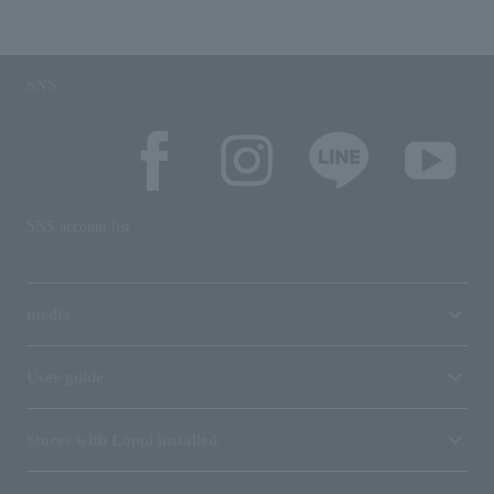
SNS
SNS account list
media
User guide
Stores with Loppi installed