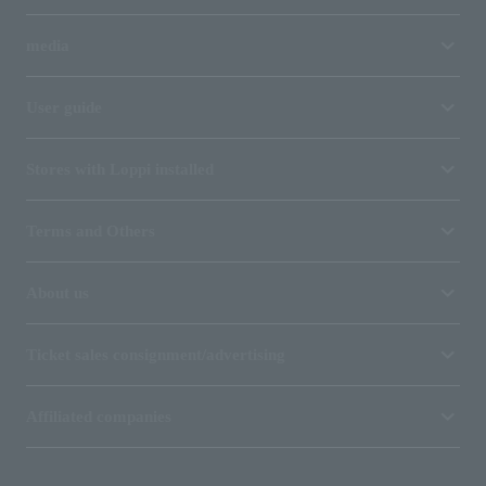
media
User guide
Stores with Loppi installed
Terms and Others
About us
Ticket sales consignment/advertising
Affiliated companies