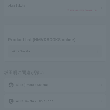
Akira Sakata
Save as my favorite
Product list (HMV&BOOKS online)
Akira Sakata
坂田明に関連が深い
supervised_user_circle
Akira (Emoto / Sakata)
supervised_user_circle
Akira Sakata x Triple Edge