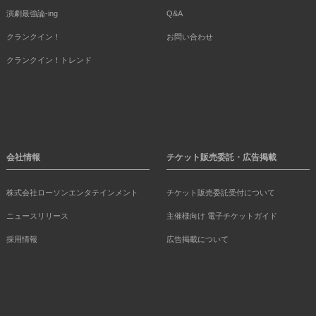
演劇最強論-ing
Q&A
クランクイン！
お問い合わせ
クランクイン！トレンド
会社情報
チケット販売委託・広告掲載
株式会社ローソンエンタテインメント
チケット販売委託受付について
ニュースリリース
主催様向け 電子チケットガイド
採用情報
広告掲載について