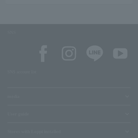
SNS
SNS account list
media
User guide
Stores with Loppi installed