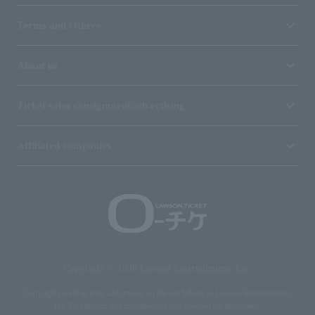
Terms and Others
About us
Ticket sales consignment/advertising
Affiliated companies
Copyright © 1998 Lawson Entertainment, Inc.
Copyrights such as texts and images on the site belong to Lawson Entertainment,
Inc. Duplication and unauthorized reproduction are prohibited.