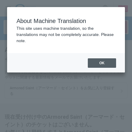
sign up
login
Language
About Machine Translation
This site uses machine translation, so the
translations may not be completely accurate. Please
note.
Armored Saint（アーマード・
セイント）
tickets for
OK
お気に入りに登録するとArmored Saint（アーマード・セイント）のチ
ケットに関連する最新情報をメールでお届けいたします。
Armored Saint（アーマード・セイント）をお気に入り登録す
る
現在受け付け中のArmored Saint（アーマード・セ
イント）のチケットはございません。