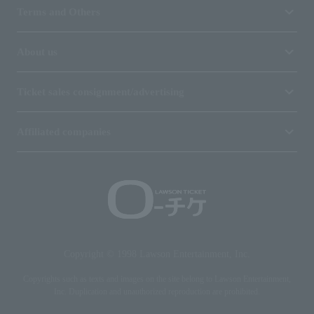
Terms and Others
About us
Ticket sales consignment/advertising
Affiliated companies
Copyright © 1998 Lawson Entertainment, Inc.
Copyrights such as texts and images on the site belong to Lawson Entertainment,
Inc. Duplication and unauthorized reproduction are prohibited.