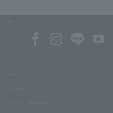
SNS
SNS account list
media
User guide
Stores with Loppi installed