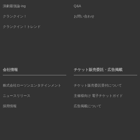
演劇最強論-ing
Q&A
クランクイン！
お問い合わせ
クランクイン！トレンド
会社情報
チケット販売委託・広告掲載
株式会社ローソンエンタテインメント
チケット販売委託受付について
ニュースリリース
主催様向け 電子チケットガイド
採用情報
広告掲載について