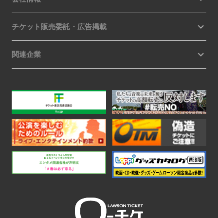
チケット販売委託・広告掲載
関連企業