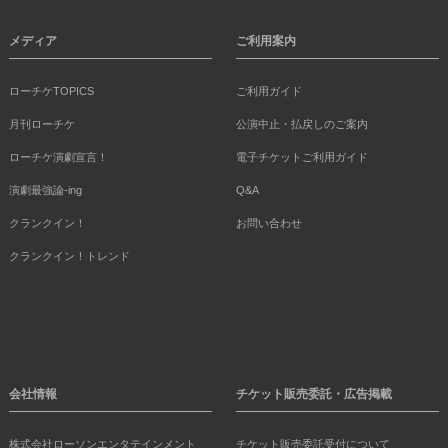
メディア
ご利用案内
ローチケTOPICS
ご利用ガイド
月刊ローチケ
公演中止・払戻しのご案内
ローチケ演劇宣言！
電子チケットご利用ガイド
演劇最強論-ing
Q&A
クランクイン！
お問い合わせ
クランクイン！トレンド
会社情報
チケット販売委託・広告掲載
株式会社ローソンエンタテインメント
チケット販売委託受付について