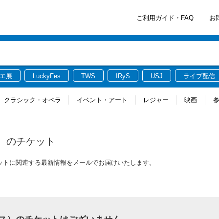
ご利用ガイド・FAQ
お
エ展
LuckyFes
TWS
IRyS
USJ
ライブ配信
クラシック・オペラ
イベント・アート
レジャー
映画
）
のチケット
のチケットに関連する最新情報をメールでお届けいたします。