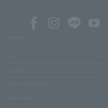
SNS
SNS account list
media
User guide
Stores with Loppi installed
Terms and Others