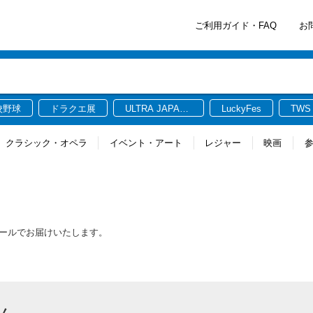
ご利用ガイド・FAQ
お
校野球
ドラクエ展
ULTRA JAPAN
LuckyFes
TWS
2026
クラシック・オペラ
イベント・アート
レジャー
映画
メールでお届けいたします。