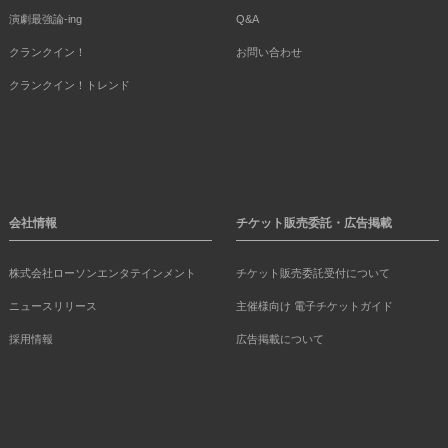
演劇最強論-ing
Q&A
クランクイン！
お問い合わせ
クランクイン！トレンド
会社情報
チケット販売委託・広告掲載
株式会社ローソンエンタテインメント
チケット販売委託受付について
ニュースリリース
主催様向け 電子チケットガイド
採用情報
広告掲載について