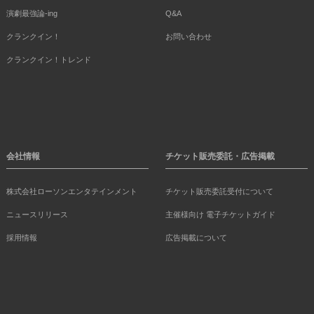
演劇最強論-ing
Q&A
クランクイン！
お問い合わせ
クランクイン！トレンド
会社情報
チケット販売委託・広告掲載
株式会社ローソンエンタテインメント
チケット販売委託受付について
ニュースリリース
主催様向け 電子チケットガイド
採用情報
広告掲載について