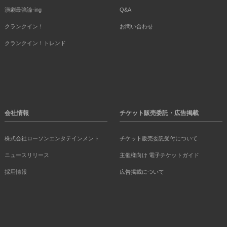
演劇最強論-ing
Q&A
クランクイン！
お問い合わせ
クランクイン！トレンド
会社情報
チケット販売委託・広告掲載
株式会社ローソンエンタテインメント
チケット販売委託受付について
ニュースリリース
主催様向け 電子チケットガイド
採用情報
広告掲載について