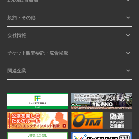
Loppi設置店舗
規約・その他
会社情報
チケット販売委託・広告掲載
関連企業