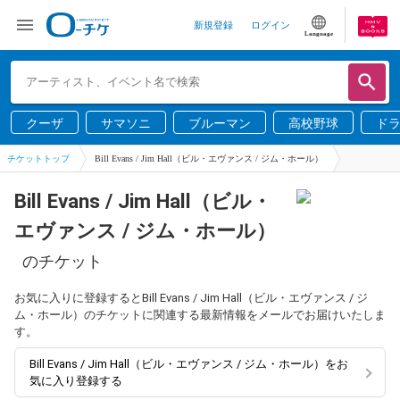
新規登録
ログイン
Language
クーザ
サマソニ
ブルーマン
高校野球
ド
チケットトップ
Bill Evans / Jim Hall（ビル・エヴァンス / ジム・ホール）
Bill Evans / Jim Hall（ビル・
エヴァンス / ジム・ホール）
のチケット
お気に入りに登録するとBill Evans / Jim Hall（ビル・エヴァンス / ジ
ム・ホール）のチケットに関連する最新情報をメールでお届けいたしま
す。
Bill Evans / Jim Hall（ビル・エヴァンス / ジム・ホール）をお
気に入り登録する