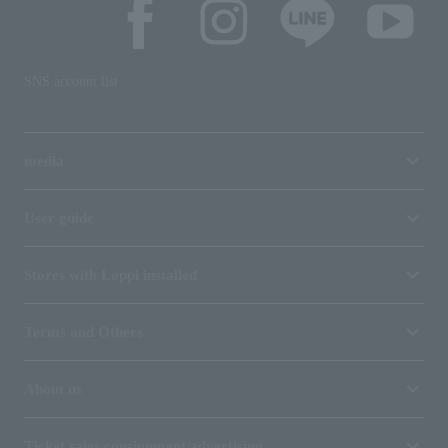
SNS account list
media
User guide
Stores with Loppi installed
Terms and Others
About us
Ticket sales consignment/advertising