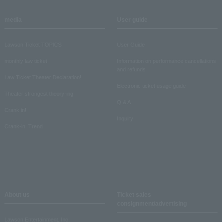
media
User guide
Lawson Ticket TOPICS
User Guide
monthly law ticket
Information on performance cancellations
and refunds
Law Ticket Theater Declaration!
Electronic ticket usage guide
Theater strongest theory-ing
Q & A
Crank in!
Inquiry
Crank-in! Trend
About us
Ticket sales
consignment/advertising
Lawson Entertainment, Inc.