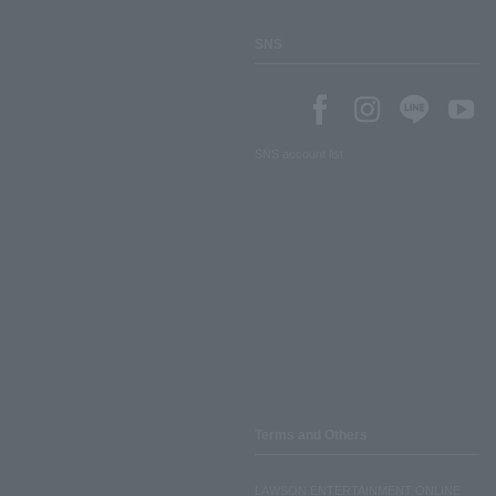
SNS
SNS account list
Terms and Others
LAWSON ENTERTAINMENT ONLINE