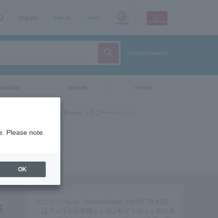
AQ
Inquiry
sign up
login
Language
detailed search
vent/art
leisure
movie
e. Please note.
OK
ケニー・バレル（Kenny Burrell, 1931年7月31日 -
届
）はアメリカ合衆国ミシガン州デトロイト市出身