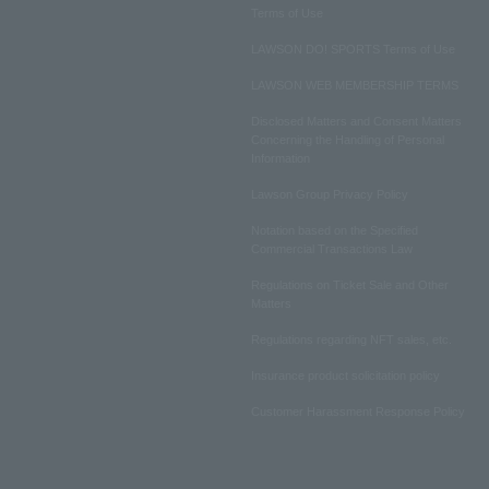
Terms of Use
LAWSON DO! SPORTS Terms of Use
LAWSON WEB MEMBERSHIP TERMS
Disclosed Matters and Consent Matters
Concerning the Handling of Personal
Information
Lawson Group Privacy Policy
Notation based on the Specified
Commercial Transactions Law
Regulations on Ticket Sale and Other
Matters
Regulations regarding NFT sales, etc.
Insurance product solicitation policy
Customer Harassment Response Policy