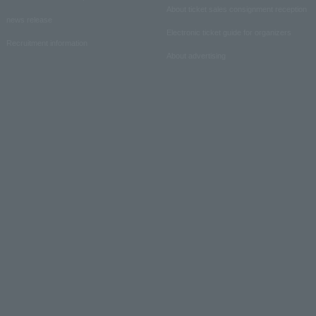
About ticket sales consignment reception
news release
Electronic ticket guide for organizers
Recruitment information
About advertising