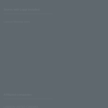
Stores with Loppi installed
Lawson Ministop store
Affiliated companies
LAWSON UNITED CINEMAS