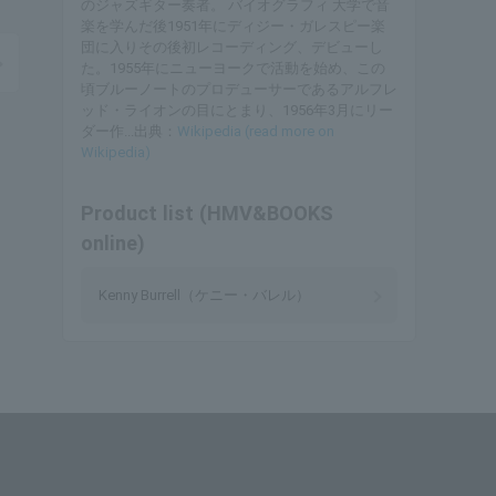
のジャズギター奏者。 バイオグラフィ 大学で音
楽を学んだ後1951年にディジー・ガレスピー楽
団に入りその後初レコーディング、デビューし
た。1955年にニューヨークで活動を始め、この
頃ブルーノートのプロデューサーであるアルフレ
ッド・ライオンの目にとまり、1956年3月にリー
ダー作...出典：
Wikipedia (read more on
Wikipedia)
Product list (HMV&BOOKS
online)
Kenny Burrell（ケニー・バレル）