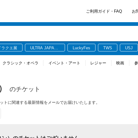
ご利用ガイド・FAQ
お
ドラクエ展
ULTRA JAPAN
LuckyFes
TWS
USJ
2026
クラシック・オペラ
イベント・アート
レジャー
映画
ン）
のチケット
のチケットに関連する最新情報をメールでお届けいたします。