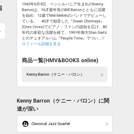
1943年6月9日、ペンシルバニア生まれのKenny
届
Barronは、16才最年長のBill Barronとともに活躍
を始め、12歳でMel Melvinのバンドでデビューし
ている。 40才で録音した『Green Chimneys』
(Criss Cross)でピアノ・ファンの認知を広げ、80
年代の多彩な活躍を経て、1991年御大Stan Gertz
とのデュオアルバム『People Time』でつい...
プ
ロフィール詳細を見る
商品一覧(HMV&BOOKS online)
Kenny Barron（ケニー・バロン）
Kenny Barron（ケニー・バロン）に関
連が深い
supervised_user_circle
Classical Jazz Quartet