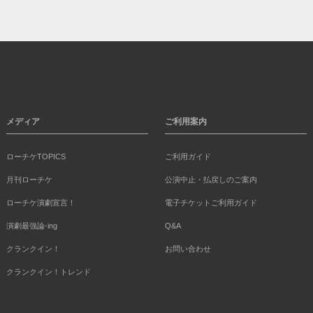
メディア
ご利用案内
ローチケTOPICS
ご利用ガイド
月刊ローチケ
公演中止・払戻しのご案内
ローチケ演劇宣言！
電子チケットご利用ガイド
演劇最強論-ing
Q&A
クランクイン！
お問い合わせ
クランクイン！トレンド