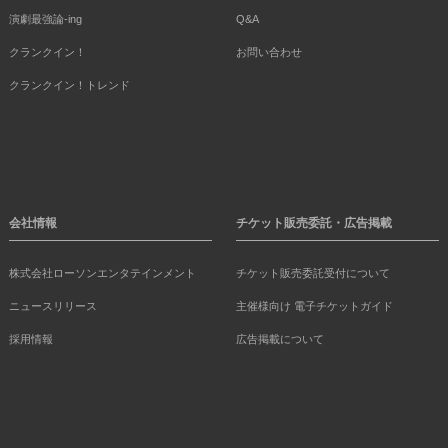
演劇最強論-ing
Q&A
クランクイン！
お問い合わせ
クランクイン！トレンド
会社情報
チケット販売委託・広告掲載
株式会社ローソンエンタテインメント
チケット販売委託受付について
ニュースリリース
主催様向け 電子チケットガイド
採用情報
広告掲載について