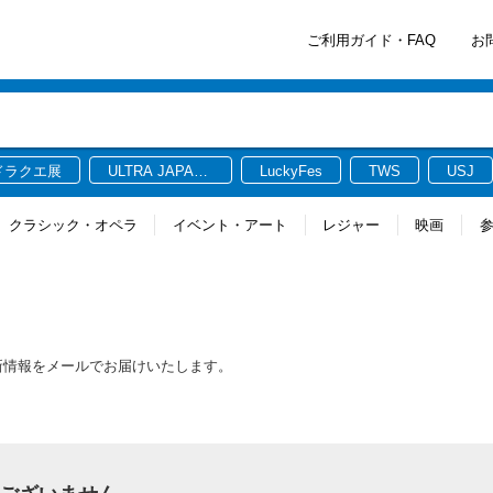
ご利用ガイド・FAQ
お
ドラクエ展
ULTRA JAPAN
LuckyFes
TWS
USJ
2026
クラシック・オペラ
イベント・アート
レジャー
映画
する最新情報をメールでお届けいたします。