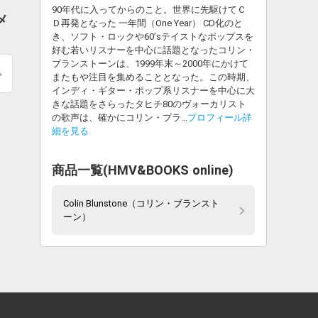
90年代に入ってからのこと。世界に先駆けてＣ
メ
Ｄ再発となった 一年間（One Year） CD化のと
き、ソフト・ロックや60’sテイストなポップスを
好む若いリスナーを中心に話題となったコリン・
ブランストーンは、1999年末～2000年にかけて
またもや注目を集めることとなった。この時期、
インディ・ギター・ポップ系リスナーを中心に大
きな話題をさらったタヒチ80のヴォーカリスト
の歌声は、確かにコリン・ブラ...
プロフィール詳
細を見る
商品一覧(HMV&BOOKS online)
Colin Blunstone（コリン・ブランスト
ーン）