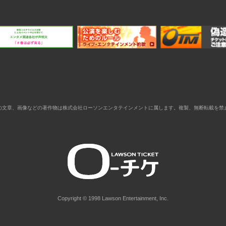
の文章、画像などの著作物は株式会社ローソンエンタテインメントに属します。複製、無断転載を禁
Copyright © 1998 Lawson Entertainment, Inc.