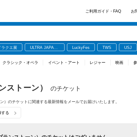
ご利用ガイド・FAQ
お
ドラクエ展
ULTRA JAPAN
LuckyFes
TWS
USJ
2026
クラシック・オペラ
イベント・アート
レジャー
映画
・ブランストーン）
のチケット
ランストーン）のチケットに関連する最新情報をメールでお届けいたします。
録する