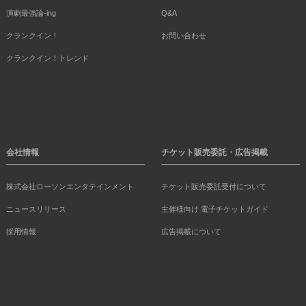
演劇最強論-ing
Q&A
クランクイン！
お問い合わせ
クランクイン！トレンド
会社情報
チケット販売委託・広告掲載
株式会社ローソンエンタテインメント
チケット販売委託受付について
ニュースリリース
主催様向け 電子チケットガイド
採用情報
広告掲載について