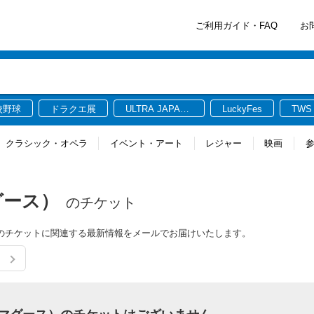
ご利用ガイド・FAQ
お
校野球
ドラクエ展
ULTRA JAPAN
LuckyFes
TWS
2026
クラシック・オペラ
イベント・アート
レジャー
映画
マグース）
のチケット
ース）のチケットに関連する最新情報をメールでお届けいたします。