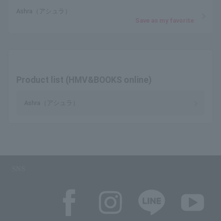
Ashra（アシュラ）
Save as my favorite
Product list (HMV&BOOKS online)
Ashra（アシュラ）
SNS