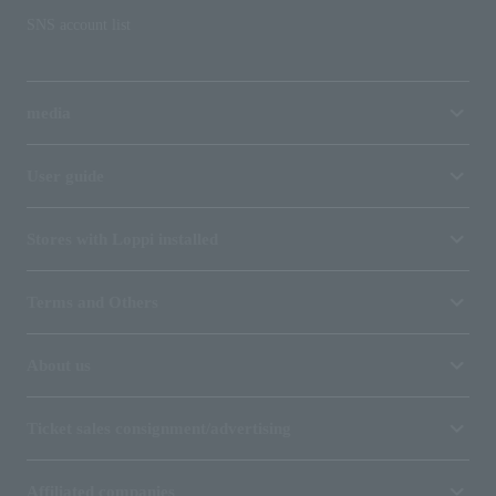
SNS account list
media
User guide
Stores with Loppi installed
Terms and Others
About us
Ticket sales consignment/advertising
Affiliated companies