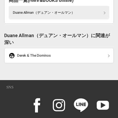
商品一覧(HMV&BOOKS online)
Duane Allman（デュアン・オールマン）
Duane Allman（デュアン・オールマン）に関連が
深い
supervised_user_circle
Derek & The Dominos
SNS