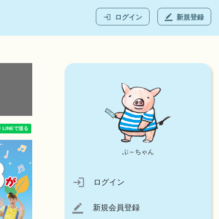
ログイン
新規登録
login
border_color
ぶ～ちゃん
login
ログイン
新規会員登録
border_color