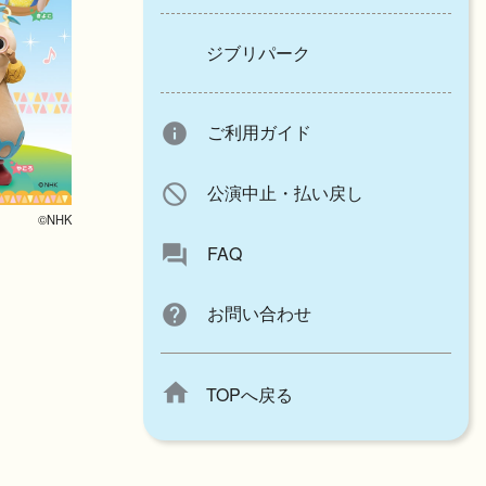
ジブリパーク
info
ご利用ガイド
block
公演中止・払い戻し
©NHK
forum
FAQ
help
お問い合わせ
home
TOPへ戻る