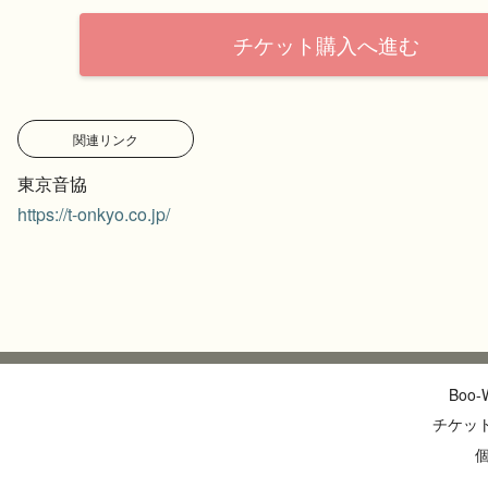
チケット購入へ進む
関連リンク
東京音協
https://t-onkyo.co.jp/
Boo
チケッ