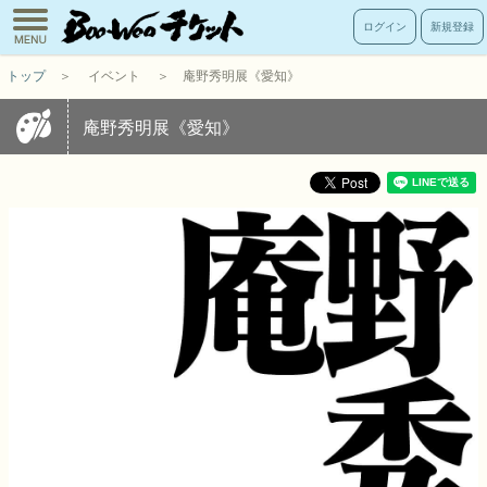
toggle
ログイン
新規登録
navigation
トップ
＞
イベント
＞ 庵野秀明展《愛知》
庵野秀明展《愛知》