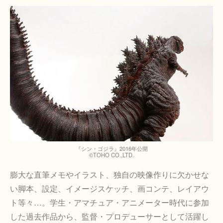
『シン・ゴジラ』2016年公開
©TOHO CO.,LTD.
膨大な直筆メモやイラスト、独自の映像作りに欠かせな
い脚本、設定、イメージスケッチ、画コンテ、レイアウ
ト等々…。学生・アマチュア・アニメーター時代に参加
した過去作品から、監督・プロデューサーとして活躍し