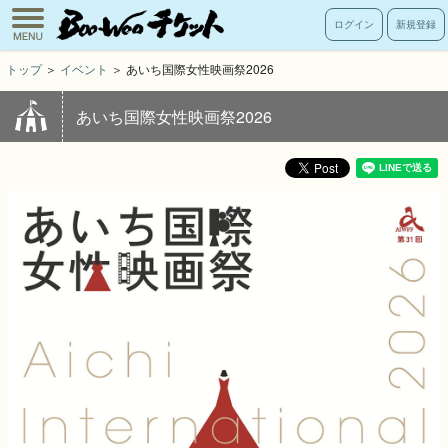
toggle
ログイン
新規登録
navigation
トップ
＞
イベント
＞ あいち国際女性映画祭2026
あいち国際女性映画祭2026