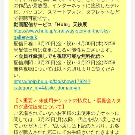
の作品が見放題。インターネットに接続したテレ
ビ、パソコン、スマートフォン、タブレットなど
で視聴可能です。
動画配信サービス「Hulu」天鉄展
https://www.hulu.jp/a-railway-story-in-the-sky-
gallery-talk
配信日程：3月20日(金・祝)～4月30日(木)23:59
※配信日時は変更になる可能性もございます。
＜会員登録無しでも視聴可能な無料配信＞
配信期間：3月20日(金・祝)～3月27日(金)23:59
無料視聴については以下のURLよりご覧くださ
い。
https://help.hulu.jp/faq/show/17924?
category_id=4&site_domain=jp
【＜重要＞ 未使用チケットの払戻し・展覧会カタ
ログ通信販売について】
ご来場されていないお客様の未使用のチケットに
関しては、3月23日(月)以降、代金を払い戻しさせ
ていただきます。払い戻しは下記のとおり、お客
様が購入された窓口にてお手続きいただきますよ