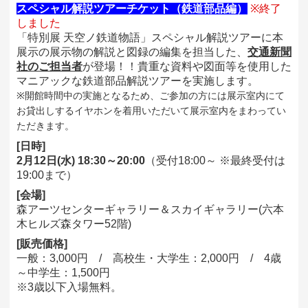
スペシャル解説ツアーチケット（鉄道部品編）
※終了
しました
「特別展 天空ノ鉄道物語」スペシャル解説ツアーに本
展示の展示物の解説と図録の編集を担当した、
交通新聞
社のご担当者
が登場！！貴重な資料や図面等を使用した
マニアックな鉄道部品解説ツアーを実施します。
※開館時間中の実施となるため、ご参加の方には展示室内にて
お貸出しするイヤホンを着用いただいて展示室内をまわってい
ただきます。
[日時]
2月12日(水) 18:30～20:00
（受付18:00～ ※最終受付は
19:00まで）
[会場]
森アーツセンターギャラリー＆スカイギャラリー(六本
木ヒルズ森タワー52階)
[販売価格]
一般：3,000円 / 高校生・大学生：2,000円 / 4歳
～中学生：1,500円
※3歳以下入場無料。