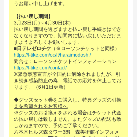
うお願い申し上げます。
【払い戻し期間】
3月23日(月)～4月30日(木)
払い戻し期間を過ぎますと払い戻し手続きはでき
なくなりますので、期間内に払い戻しいただけま
すようよろしくお願いします。
■日テレゼロチケ
（※ローソンチケットと同様）
https://l-tike.com/oc/lt/haraimodoshi/
問合せ：ローソンチケットインフォメーション
https://l-tike.com/contact/
※緊急事態宣言が全国的に解除されましたが、引
き続き感染防止の為、電話での応対を休止してお
ります。（6月1日更新）
◆グッズセット券をご購入し、特典グッズの引換
えを希望されるお客様へ
※グッズのお引換えをされる場合はチケット代金
の払い戻しは致しません。またグッズの配送も致
しかねますので、予めご了承ください。
六本木ヒルズ森タワー3階 森美術館インフォメ