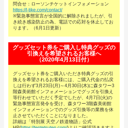
問合せ：ローソンチケットインフォメーション
https://l-tike.com/contact/
※緊急事態宣言が全国的に解除されましたが、引
き続き感染防止の為、電話での応対を休止してお
ります。（6月1日更新）
グッズセット券をご購入し特典グッズの
引換えを希望されるお客様へ
（2020年4月13日付）
グッズセット券をご購入いただき特典グッズの引
換えを希望されるお客様には、ご購入代金の払戻
しは行わず3月23日(月)～4月30日(木)に森タワー3
階森美術館インフォメーションでグッズを引換え
等行わせていただく予定でしたが、4月7日(火)の
緊急事態宣言発令を受け、森タワー3階森美術館
インフォメーションでのグッズ引換等の業務を休
止させていただくことになりました。
詳細は「特別展 天空ノ鉄道物語」公式
HP(
https://tentetsuten.com/
)よりご確認頂きますよ