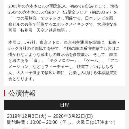
2003年の六本木ヒルズ開業以来、初めての試みとして、海抜
250mの六本木ヒルズ森タワー52階全フロア（約2500㎡）を
「一つの展覧会」でジャックし開催する、日本テレビ企画、
森ビルの共催で開催するエポックメイキングで、大規模な企
画展「特別展 天空ノ鉄道物語」。
本展は、JR7社、東京メトロ、東京都交通局を筆頭に、私鉄・
3セク各社の全面協力を得て、全国の鉄道系博物館でもお目に
掛かれないような蔵出しの展示品を多数展示！そして、鉄道
と縁のある 「食」、「テクノロジー」、「ゲーム」、「アニ
メーション」などもフィーチャーし、鉄道ファンはもちろ
ん、大人～子供まで幅広い層に、お楽しみ頂ける体感型展覧
会となります。
公演情報
日程
2019年12月3日(火) ～ 2020年3月22日(日)
開館時間：10:00～20:00（但し、火曜日は17時まで）