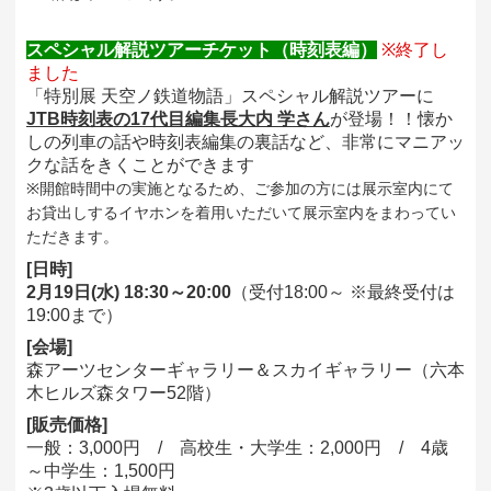
スペシャル解説ツアーチケット（時刻表編）
※終了し
ました
「特別展 天空ノ鉄道物語」スペシャル解説ツアーに
JTB時刻表の17代目編集長大内 学さん
が登場！！懐か
しの列車の話や時刻表編集の裏話など、非常にマニアッ
クな話をきくことができます
※開館時間中の実施となるため、ご参加の方には展示室内にて
お貸出しするイヤホンを着用いただいて展示室内をまわってい
ただきます。
[日時]
2月19日(水) 18:30～20:00
（受付18:00～ ※最終受付は
19:00まで）
[会場]
森アーツセンターギャラリー＆スカイギャラリー（六本
木ヒルズ森タワー52階）
[販売価格]
一般：3,000円 / 高校生・大学生：2,000円 / 4歳
～中学生：1,500円