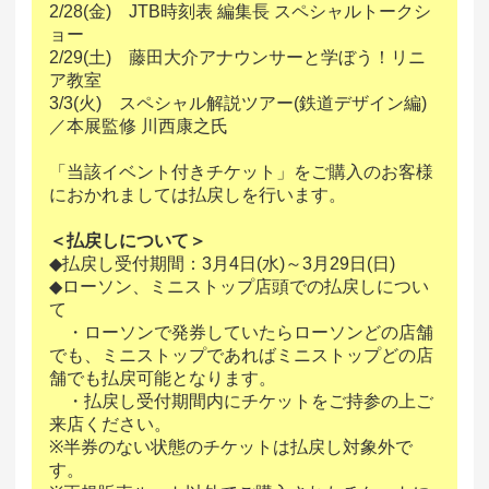
2/28(金) JTB時刻表 編集長 スペシャルトークシ
ョー
2/29(土) 藤田大介アナウンサーと学ぼう！リニ
ア教室
3/3(火) スペシャル解説ツアー(鉄道デザイン編)
／本展監修 川西康之氏
「当該イベント付きチケット」をご購入のお客様
におかれましては払戻しを行います。
＜払戻しについて＞
◆払戻し受付期間：3月4日(水)～3月29日(日)
◆ローソン、ミニストップ店頭での払戻しについ
て
・ローソンで発券していたらローソンどの店舗
でも、ミニストップであればミニストップどの店
舗でも払戻可能となります。
・払戻し受付期間内にチケットをご持参の上ご
来店ください。
※半券のない状態のチケットは払戻し対象外で
す。