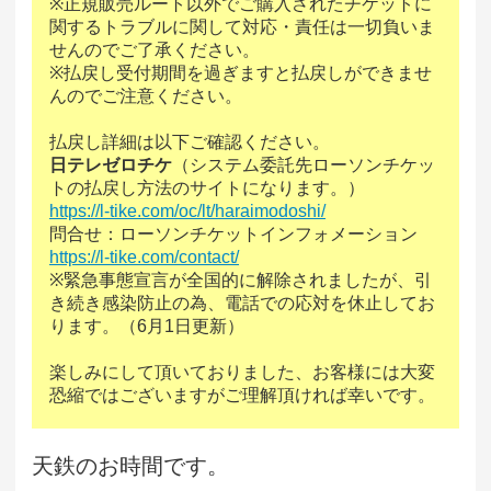
※正規販売ルート以外でご購入されたチケットに
関するトラブルに関して対応・責任は一切負いま
せんのでご了承ください。
※払戻し受付期間を過ぎますと払戻しができませ
んのでご注意ください。
払戻し詳細は以下ご確認ください。
日テレゼロチケ
（システム委託先ローソンチケッ
トの払戻し方法のサイトになります。）
https://l-tike.com/oc/lt/haraimodoshi/
問合せ：ローソンチケットインフォメーション
https://l-tike.com/contact/
※緊急事態宣言が全国的に解除されましたが、引
き続き感染防止の為、電話での応対を休止してお
ります。（6月1日更新）
楽しみにして頂いておりました、お客様には大変
恐縮ではございますがご理解頂ければ幸いです。
天鉄のお時間です。