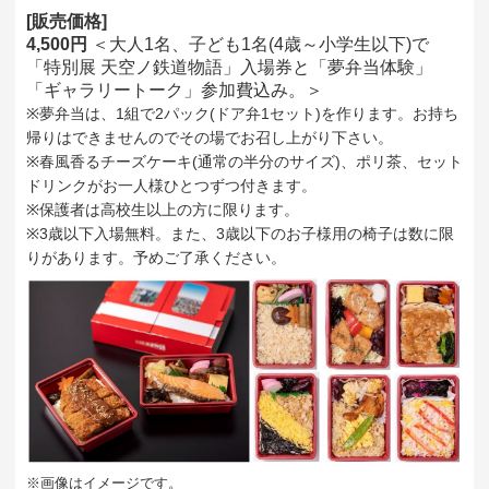
[販売価格]
4,500円
＜大人1名、子ども1名(4歳～小学生以下)で
「特別展 天空ノ鉄道物語」入場券と「夢弁当体験」
「ギャラリートーク」参加費込み。＞
※夢弁当は、1組で2パック(ドア弁1セット)を作ります。お持ち
帰りはできませんのでその場でお召し上がり下さい。
※春風香るチーズケーキ(通常の半分のサイズ)、ポリ茶、セット
ドリンクがお一人様ひとつずつ付きます。
※保護者は高校生以上の方に限ります。
※3歳以下入場無料。また、3歳以下のお子様用の椅子は数に限
りがあります。予めご了承ください。
※画像はイメージです。