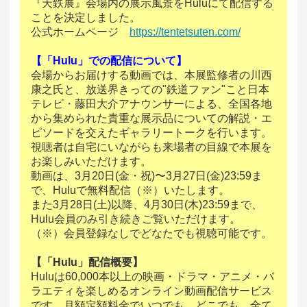
『天鉄展』会場内の展示風景をHuluにて配信する
ことを決定しました。
公式ホームページ
https://tentetsuten.com/
【「Hulu」での配信について】
会場からお届けする動画では、本展監修者の川西
康之氏と、放送界きっての"鉄道ファン"こと日本
テレビ・藤田大介アナウンサーによる、全国各地
から集められた貴重な展示品についての解説・エ
ピソードを交えたギャラリートークを行います。
視聴者は自宅にいながらも来場者の目線で本展を
お楽しみいただけます。
動画は、3月20日(金・祝)〜3月27日(金)23:59ま
で、Huluで無料配信（※）いたします。
また3月28日(土)以降、4月30日(木)23:59まで、
Hulu会員のみ引き続きご覧いただけます。
（※）会員登録なしでどなたでも視聴可能です。
【「Hulu」配信概要】
Huluは60,000本以上の映画・ドラマ・アニメ・バ
ラエティを楽しめるオンライン動画配信サービス
です。月額定額料金でいつでも、どこでも、全て