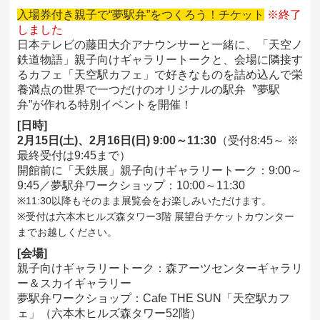
入場券付き親子で“夢駅弁”をつくろう！チケット
※終了
しました
日本テレビの藤田大介アナウンサーと一緒に、「天空ノ
鉄道物語」親子向けギャラリートークと、会場に隣接す
るカフェ「天空駅カフェ」で好きなものを詰め込んで栄
養満点の世界で一つだけのオリジナルの駅弁〝夢駅
弁”が作れる特別イベントを開催！
[日時]
2月15日(土)、2月16日(日) 9:00～11:30
（受付8:45～ ※
最終受付は9:45まで）
開館前に「天鉄展」親子向けギャラリートーク：9:00～
9:45／夢駅弁ワークショップ：10:00～11:30
※11:30以降もそのまま展覧会をお楽しみいただけます。
※受付は六本木ヒルズ森タワー3階 展望台チケットカウンター
までお越しください。
[会場]
親子向けギャラリートーク：森アーツセンターギャラリ
ー＆スカイギャラリー
夢駅弁ワークショップ：Cafe THE SUN「天空駅カフ
ェ」（六本木ヒルズ森タワー52階）