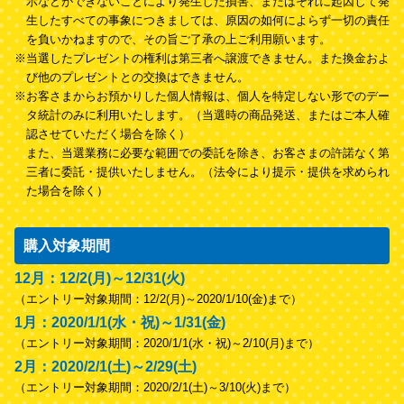
示などができないことにより発生した損害、またはそれに起因して発
生したすべての事象につきましては、原因の如何によらず一切の責任
を負いかねますので、その旨ご了承の上ご利用願います。
※当選したプレゼントの権利は第三者へ譲渡できません。また換金およ
び他のプレゼントとの交換はできません。
※お客さまからお預かりした個人情報は、個人を特定しない形でのデー
タ統計のみに利用いたします。（当選時の商品発送、またはご本人確
認させていただく場合を除く）
また、当選業務に必要な範囲での委託を除き、お客さまの許諾なく第
三者に委託・提供いたしません。（法令により提示・提供を求められ
た場合を除く）
購入対象期間
12月：12/2(月)～12/31(火)
（エントリー対象期間：12/2(月)～2020/1/10(金)まで）
1月：2020/1/1(水・祝)～1/31(金)
（エントリー対象期間：2020/1/1(水・祝)～2/10(月)まで）
2月：2020/2/1(土)～2/29(土)
（エントリー対象期間：2020/2/1(土)～3/10(火)まで）