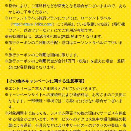
※都合により、ご連絡日などが変更となる場合がございますので、あら
かじめご了承ください。
※ローソントラベル旅行プランについては、ローソントラベル
（
https://travel.l-tike.com/
）にて掲載している取扱いの旅行（飛行機
ツアー、鉄道ツアーなど）にてご利用が可能です。
※有効期限日は、2020年4月30日(木)出発までとなります。
※旅行クーポンのご利用の手配・窓口はローソントラベルにて行いま
す。
※旅行クーポンのご利用は国内に限ります。
※旅行クーポンのご利用代金が合計1万円（税込）を超えた場合、差額
分はお客様負担となります。
【その他本キャンペーンに関する注意事項】
※エントリーはご本人さま限りとさせていただきます。
※キャンペーンサイトへの接続料および通信料は、お客さまのご負担に
なります。一部機種・環境ではご応募いただけない場合がございま
す。
※対象期間中であっても、システム障害その他の理由でサービスを停止
する場合がございます。本サービスへのアクセス集中や通信回線の状
態による遅延、不具合などにより本サービスへのアクセスや登録・表