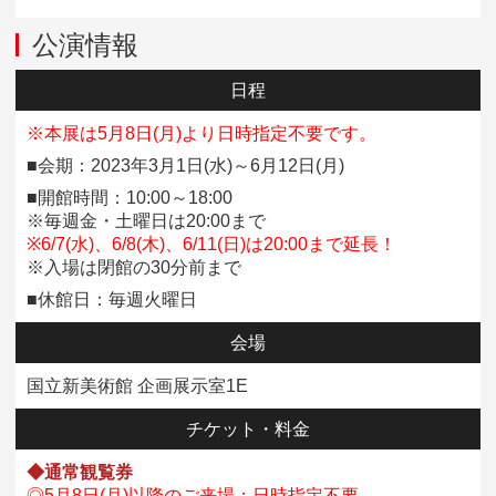
公演情報
日程
※本展は5月8日(月)より日時指定不要です。
■会期：2023年3月1日(水)～6月12日(月)
■開館時間：10:00～18:00
※毎週金・土曜日は20:00まで
※6/7(水)、6/8(木)、6/11(日)は20:00まで延長！
※入場は閉館の30分前まで
■休館日：毎週火曜日
会場
国立新美術館 企画展示室1E
チケット・
料金
◆通常観覧券
◎
5月8日(月)以降のご来場
：日時指定不要