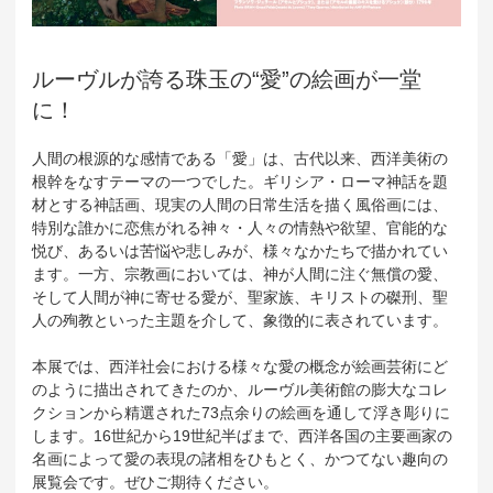
ルーヴルが誇る珠玉の“愛”の絵画が一堂
に！
人間の根源的な感情である「愛」は、古代以来、西洋美術の
根幹をなすテーマの一つでした。ギリシア・ローマ神話を題
材とする神話画、現実の人間の日常生活を描く風俗画には、
特別な誰かに恋焦がれる神々・人々の情熱や欲望、官能的な
悦び、あるいは苦悩や悲しみが、様々なかたちで描かれてい
ます。一方、宗教画においては、神が人間に注ぐ無償の愛、
そして人間が神に寄せる愛が、聖家族、キリストの磔刑、聖
人の殉教といった主題を介して、象徴的に表されています。
本展では、西洋社会における様々な愛の概念が絵画芸術にど
のように描出されてきたのか、ルーヴル美術館の膨大なコレ
クションから精選された73点余りの絵画を通して浮き彫りに
します。16世紀から19世紀半ばまで、西洋各国の主要画家の
名画によって愛の表現の諸相をひもとく、かつてない趣向の
展覧会です。ぜひご期待ください。