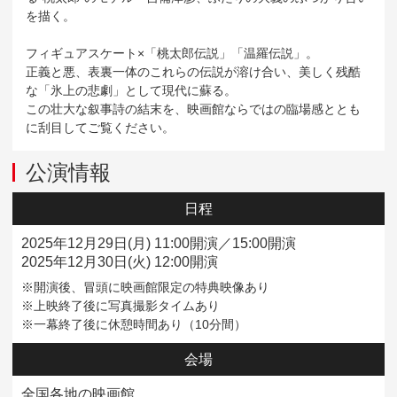
を描く。
フィギュアスケート×「桃太郎伝説」「温羅伝説」。
正義と悪、表裏一体のこれらの伝説が溶け合い、美しく残酷
な「氷上の悲劇」として現代に蘇る。
この壮大な叙事詩の結末を、映画館ならではの臨場感ととも
に刮目してご覧ください。
公演情報
日程
2025年12月29日(月) 11:00開演／15:00開演
2025年12月30日(火) 12:00開演
※開演後、冒頭に映画館限定の特典映像あり
※上映終了後に写真撮影タイムあり
※一幕終了後に休憩時間あり（10分間）
会場
全国各地の映画館