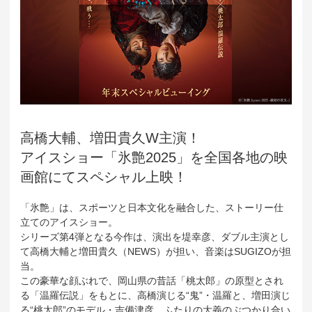
高橋大輔、増田貴久W主演！
アイスショー「氷艶2025」を全国各地の映
画館にてスペシャル上映！
「氷艶」は、スポーツと日本文化を融合した、ストーリー仕
立てのアイスショー。
シリーズ第4弾となる今作は、演出を堤幸彦、ダブル主演とし
て高橋大輔と増田貴久（NEWS）が担い、音楽はSUGIZOが担
当。
この豪華な顔ぶれで、岡山県の昔話「桃太郎」の原型とされ
る「温羅伝説」をもとに、高橋演じる“鬼”・温羅と、増田演じ
る“桃太郎”のモデル・吉備津彦、ふたりの大義のぶつかり合い