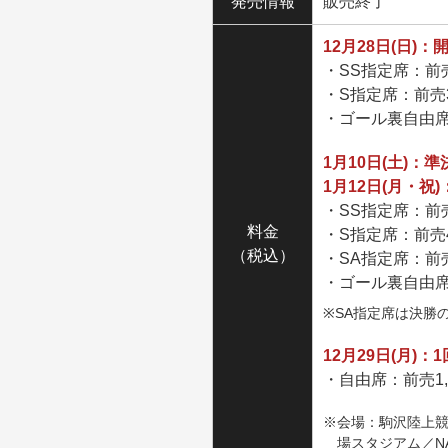
発売情報
販売終了
12月28日(日)
・SS指定席：前売4,
・S指定席：前売3,5
・ゴール裏自由席：前
1月10日(土)：準
1月12日(月・祝
・SS指定席：前売5,
料金
・S指定席：前売4,5
（税込）
・SA指定席：前売4,
・ゴール裏自由席：前
※SA指定席は決勝
12月29日(月)：
・自由席：前売1,50
※会場：駒沢陸上競技
場スタジアム／N