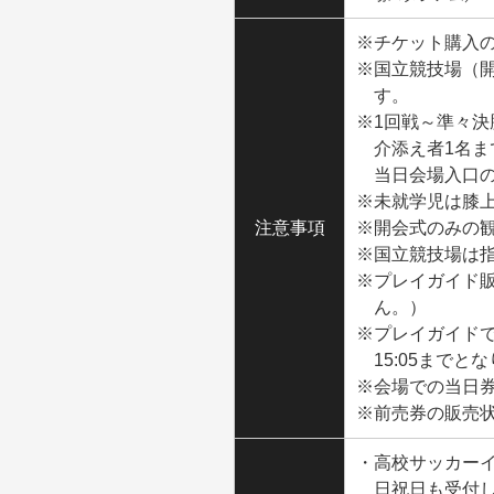
※チケット購入
※国立競技場（開
す。
※1回戦～準々
介添え者1名
当日会場入口
※未就学児は膝
注意事項
※開会式のみの
※国立競技場は
※プレイガイド
ん。）
※プレイガイド
15:05までと
※会場での当日
※前売券の販売
・高校サッカーイン
日祝日も受付