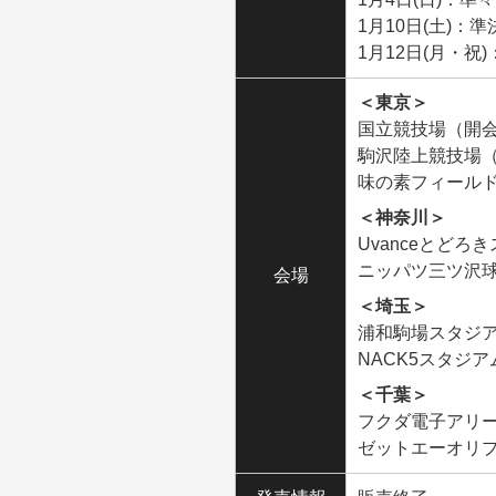
1月10日(土)：準
1月12日(月・祝
＜東京＞
国立競技場（開
駒沢陸上競技場（
味の素フィールド
＜神奈川＞
Uvanceとどろき
ニッパツ三ツ沢球
会場
＜埼玉＞
浦和駒場スタジ
NACK5スタジ
＜千葉＞
フクダ電子アリー
ゼットエーオリプ