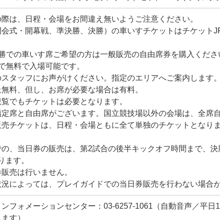
の際は、日程・会場をお間違え無いようご注意ください。
会式・開幕戦、準決勝、決勝）の車いすチケットはチケットJ
決勝での車いす席ご希望の方は一般販売の自由席券を購入くださ
まで無料で入場可能です。
のスタッフにお声がけください。指定のエリアへご案内します
上無料、但し、お席が必要な場合は有料。
観覧でもチケットは必要となります。
指定席と自由席がございます。国立競技場以外の会場は、全席
販売チケットは、日程・会場ともに全て単独のチケットとなり
での、当日券の販売は、第2試合の後半キックオフ時間まで、決
なります。
券販売は行いません。
状況によっては、プレイガイドでの当日券販売を行わない場合
フォメーションセンター：03-6257-1061（自動音声／平日10:
します）