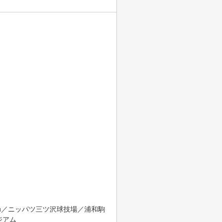
tsu／ニッパツ三ツ沢球技場／浦和駒
ジアム