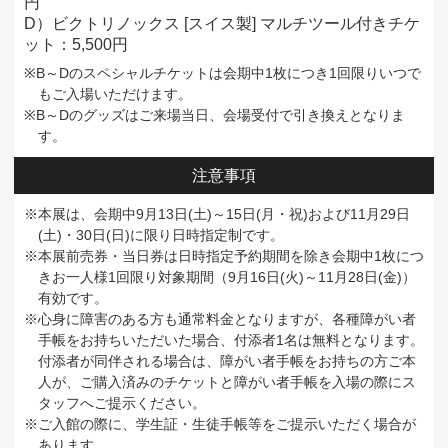
円
D）ビクトリノックス [スイス製] マルチツール付きチケ
ット：5,500円
※B～Dのスペシャルチケットは会期中1枚につき1回限りいつで
もご入場いただけます。
※B～Dのグッズはご来場当日、会場受付で引き換えとなりま
す。
注意事項
※本展は、会期中9月13日(土)～15日(月・祝)および11月29日
(土)・30日(日)に限り日時指定制です。
※本展前売券・当日券は日時指定予約期間を除き会期中1枚につ
きお一人様1回限り対象期間（9月16日(火)～11月28日(金)）
有効です。
※心身に障害のある方も通常料金となりますが、各種障がい者
手帳をお持ちいただいた場合、付添者1名は無料となります。
付添者が同伴される場合は、障がい者手帳をお持ちの方ご本
人が、ご購入済みのチケットと障がい者手帳を入場の際にス
タッフへご提示ください。
※ご入館の際に、学生証・生徒手帳等をご提示いただく場合が
あります。