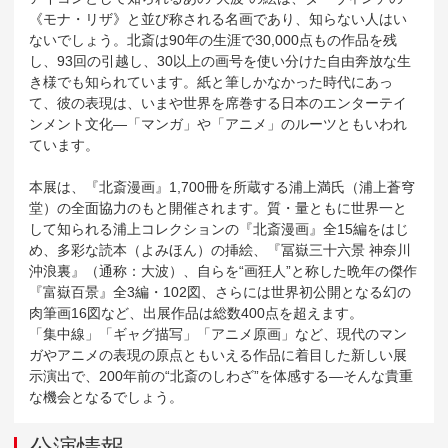
《モナ・リザ》と並び称される名画であり、知らない人はい
ないでしょう。北斎は90年の生涯で30,000点もの作品を残
し、93回の引越し、30以上の画号を使い分けた自由奔放な生
き様でも知られています。紙と筆しかなかった時代にあっ
て、彼の表現は、いまや世界を席巻する日本のエンターテイ
ンメント文化―「マンガ」や「アニメ」のルーツともいわれ
ています。
本展は、『北斎漫画』1,700冊を所蔵する浦上満氏（浦上蒼穹
堂）の全面協力のもと開催されます。質・量ともに世界一と
して知られる浦上コレクションの『北斎漫画』全15編をはじ
め、多彩な読本（よみほん）の挿絵、『冨嶽三十六景 神奈川
沖浪裏』（通称：大波）、自らを“画狂人”と称した晩年の傑作
『富嶽百景』全3編・102図、さらには世界初公開となる幻の
肉筆画16図など、出展作品は総数400点を超えます。
「集中線」「ギャグ描写」「アニメ原画」など、現代のマン
ガやアニメの表現の原点ともいえる作品に着目した新しい展
示演出で、200年前の“北斎のしわざ”を体感する―そんな貴重
な機会となるでしょう。
公演情報