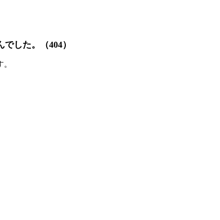
でした。（404）
す。