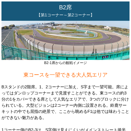
B2席
【第1コーナー～第2コーナー】
B2-1席からの観戦イメージ
東コースを一望できる大人気エリア
Bスタンドの2階席。1、2コーナーに加え、S字まで一望可能。席によ
ってはダンロップコーナーまで見渡すことができる。東コースの約3
分の1をカバーできる席として人気なエリアで、3つのブロックに分け
られている。大型ビジョンは2コーナー内側に設置される。鈴鹿サー
キットの中でも屈指の絶景で、ここから眺めるF1は他では味わうこと
ができない魅力がある。
1コーナー側のB2-3は、S字側は見えにくいがメインストレート後半