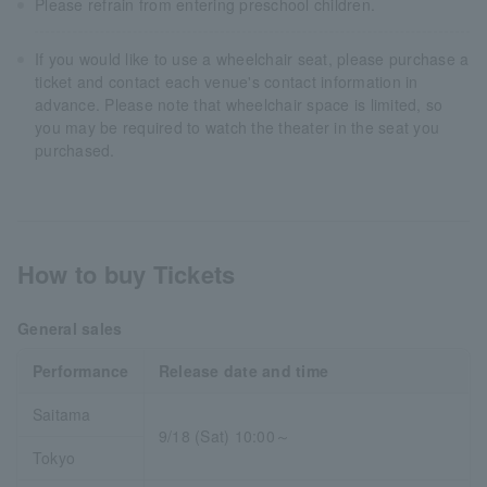
Please refrain from entering preschool children.
If you would like to use a wheelchair seat, please purchase a
ticket and contact each venue's contact information in
advance. Please note that wheelchair space is limited, so
you may be required to watch the theater in the seat you
purchased.
How to buy Tickets
General sales
Performance
Release date and time
Saitama
9/18 (Sat) 10:00～
Tokyo