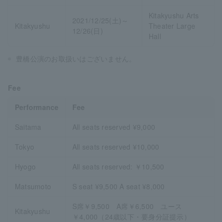
Kitakyushu Arts
2021/12/25(土)～
Kitakyushu
Theater Large
12/26(日)
Hall
豊橋公演のお取扱いはございません。
Fee
Performance
Fee
Saitama
All seats reserved ¥9,000
Tokyo
All seats reserved ¥10,000
Hyogo
All seats reserved: ￥10,500
Matsumoto
S seat ¥9,500 A seat ¥8,000
S席￥9,500 A席￥6,500 ユース
Kitakyushu
￥4,000（24歳以下・要身分証提示）