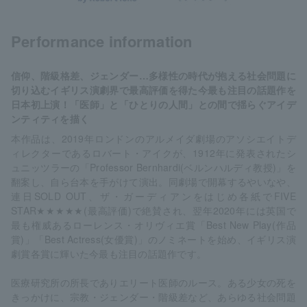
Performance information
信仰、階級格差、ジェンダー…多様性の時代が抱える社会問題に
切り込むイギリス演劇界で最高評価を得た今最も注目の話題作を
日本初上演！「医師」と「ひとりの人間」との間で揺らぐアイデ
ンティティを描く
本作品は、2019年ロンドンのアルメイダ劇場のアソシエイトデ
ィレクターであるロバート・アイクが、1912年に発表されたシ
ュニッツラーの「Professor Bernhardi(ベルンハルディ教授)」を
翻案し、自ら台本を手がけて演出。同劇場で開幕するやいなや、
連日SOLD OUT、ザ・ガーディアンをはじめ各紙でFIVE
STAR★★★★★(最高評価)で絶賛され、翌年2020年には英国で
最も権威あるローレンス・オリヴィエ賞「Best New Play(作品
賞)」「Best Actress(女優賞)」のノミネートを始め、イギリス演
劇賞各賞に輝いた今最も注目の話題作です。
医療研究所の所長でありエリート医師のルース。ある少女の死を
きっかけに、宗教・ジェンダー・階級差など、あらゆる社会問題