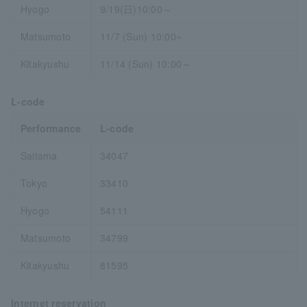
Hyogo
9/19(日)10:00～
Matsumoto
11/7 (Sun) 10:00~
Kitakyushu
11/14 (Sun) 10:00～
L-code
Performance
L-code
Saitama
34047
Tokyo
33410
Hyogo
54111
Matsumoto
34799
Kitakyushu
81595
Internet reservation