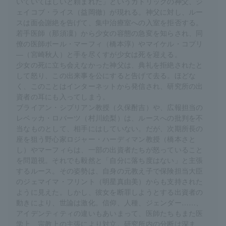
いていてほしいと頼まれた」というカトリックの神父、ジ
ェイコブ・ライス（益岡徹）が現れる。神父に対し、ルー
スは面会謝絶を告げて、集中治療室への入室を拒否する。
若手医師（那須凜）から少女の容態の急変を知らされ、同
僚の医師ポール・マーフィ（橋本淳）やマイケル・コプリ
―（宮崎秋人）と手を尽くすが少女は死を迎える。
少女の死に立ち会えなかった神父は、典礼を拒絶されたと
して怒り、この出来事を公にすると告げて去る。ほどな
く、このことはインターネットから発信され、研究所の出
資者の耳にも入ってしまう。
ブライアン・シプリアン教授（久保酎吉）や、広報担当の
レベッカ・ロバーツ（村川絵梨）は、ルースへの批判を不
当なものとして、相手にはしていない。だが、次期所長の
座を狙う野心家ロジャー・ハーディマン教授（橋本さと
し）やマーフィらは、一部の出資者たちが怒っていること
を問題視。それでも毅然と「自分に落ち度はない」と主張
するルース。その姿勢は、自身の元教え子で保険担当大臣
のジェマイマ・フリント（明星真由美）からも支持された
ように見えた。しかし、彼女を断罪しようとする出資者の
動きにより、世論は激化。信仰、人種、ジェンダー……、
アイデンティティの違いもあいまって、医師たちもまた医
学上、宗教上の主張により対立。研究所内の分断は深ま