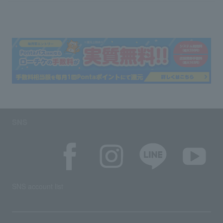
SNS
SNS account list