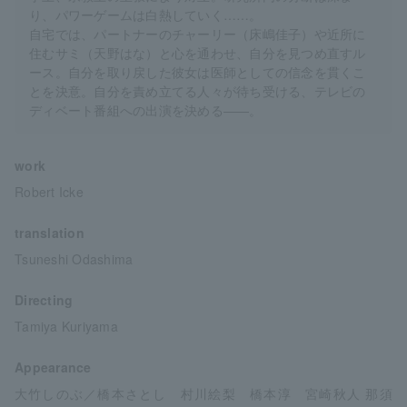
り、パワーゲームは白熱していく……。
自宅では、パートナーのチャーリー（床嶋佳子）や近所に
住むサミ（天野はな）と心を通わせ、自分を見つめ直すル
ース。自分を取り戻した彼女は医師としての信念を貫くこ
とを決意。自分を責め立てる人々が待ち受ける、テレビの
ディベート番組への出演を決める――。
work
Robert Icke
translation
Tsuneshi Odashima
Directing
Tamiya Kuriyama
Appearance
大竹しのぶ／橋本さとし 村川絵梨 橋本淳 宮崎秋人 那須