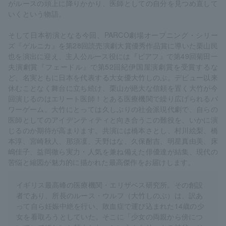
がルースの頭上に降りかかり、医師としての自分を見つめ直して
いくという物語。
そして日本初演となる今回、PARCO劇場オープニング・シリー
ズ『ゲルニカ』を第28回読売演劇大賞優秀作品賞に導いた栗山民
也を演出に迎え、主人公ルース役には『ピアフ』で第49回菊田一
夫演劇賞『フェードル』で第52回紀伊国屋演劇賞を受賞するな
ど、名実ともに日本を代表する大女優大竹しのぶ。デビュー以来
休むことなく舞台に立ち続け、栗山が絶大な信頼を置く大竹が今
回演じるのはエリート医師！とある医療機関で繰り広げられるパ
ワーゲーム。大竹にとっては久しぶりの社会派現代劇で、自らの
医師としてのアイデンティティと向き合うこの難役を、いかに演
じるのか期待が高まります。共演には橋本さとし、村川絵梨、橋
本淳、宮崎秋人、那須凜、天野はな、久保酎吉、明星真由美、床
嶋佳子、益岡徹ら実力・人気を兼ね備えた俳優達が結集、現代の
苦悩と縮図が魅力的に描かれた最高傑作をお届けします。
イギリス最高峰の医療機関・エリザベス研究所。その創設
者であり、所長のルース・ウルフ（大竹しのぶ）は、訳あ
って自ら妊娠中絶を行い、敗血症で運び込まれた14歳の少
女を看取ろうとしていた。そこに「少女の両親から傍につ