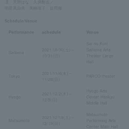
凜 天野はな 久保酎吉／
明星真由美 床嶋佳子 益岡徹
Schedule/Venue
Performance
schedule
Venue
Sai no Kuni
2021/10/30(土)～
Saitama Arts
Saitama
10/31(日)
Theater Large
Hall
2021/11/4(木)～
Tokyo
PARCO theater
11/28(日)
Hyogo Arts
2021/12/2(木)～
Hyogo
Center Hankyu
12/5(日)
Middle Hall
Matsumoto
2021/12/18(土)～
Matsumoto
Performing Arts
12/19(日)
Center Main Hall