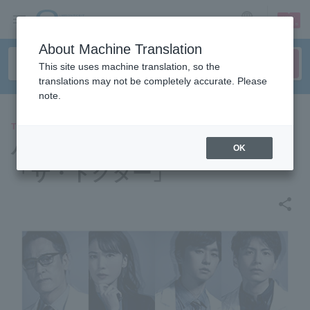
sign up
login
Language
About Machine Translation
This site uses machine translation, so the
translations may not be completely accurate. Please
note.
THEATER
パルコ・プロデュース2021
OK
「ザ・ドクター」
share