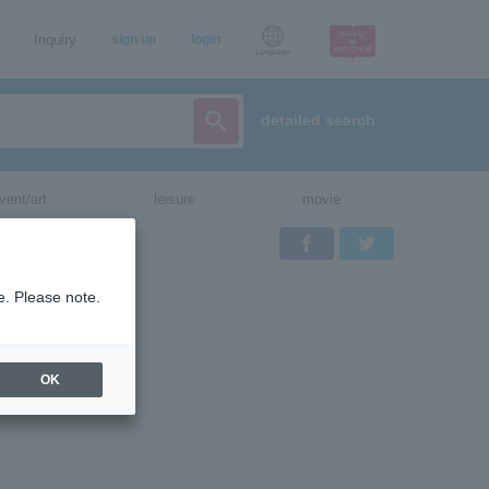
Inquiry
sign up
login
Language
detailed search
vent/art
leisure
movie
Facebook
Twitter
e. Please note.
OK