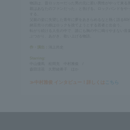
物語は、昔ロッカーだった男の元に若い男性がやって来る
親はあなたのファンだった」と告げる。ロックバンドをやっ
する。
父親の姿に失望した青年に夢をあきらめるなと熱く語る60
納豆売りの娘はロックを捨てようとする若者と出会う。
転がり続ける人生の中で、誰にも胸の中に鳴りやまない音
ぶつかり、あがき、歌い上げる物語。
作・演出：
鴻上尚史
Starring:
中山優馬 松岡充 中村雅俊 /
森田涼花 久野綾希子 ほか
≫中村雅俊 インタビュー！詳しくは
こちら