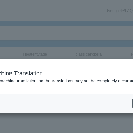
User guide/FAQ
Theater/Stage
classical/opera
e
hine Translation
『ローリング・ソング』
 machine translation, so the translations may not be completely accurat