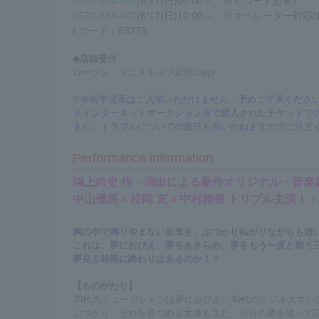
0570-084-008
(6/17(日)00:00～ ※Ｌコード必要)
0570-084-407
(6/17(日)10:00～ ※オペレーター対応/10
Lコード：
83279
◆店頭受付
ローソン・ミニストップ店頭Loppi
※未就学児童はご入場いただけません。予めご了承くださ
※インターネットオークション等で購入されたチケットで
また、トラブルについての責任も負いかねますのでご注意
Performance information
鴻上尚史 作・演出による新作オリジナル・音楽
中山優馬 × 松岡 充 × 中村雅俊 トリプル主演！！
胸の中で鳴りやまない音楽を、ぶつかり転がりながらも追
これは、夢におびえ、夢をあきらめ、夢をもう一度と願う
夢見る時期に終わりはあるのか！？
【ものがたり】
20代のミュージシャンは夢におびえ、40代のビジネスマ
ぶつかり、それを見つめる女達もまた、自分の夢を追って