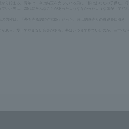
所から始まる。青年は、今は納豆を売っている男に「私はあなたの子供だ。母
ていた男は、20代にそんなことがあったようななかったような気がして混乱
代の男性は、「夢を売る結婚詐欺師」だった。彼は納豆売りの母親を口説き、
楽がある。愛してやまない音楽がある。夢はいつまで見ていいのか。三世代が