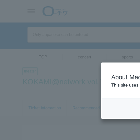
TOP
concert
sports
theater
About Mac
KOKAMI@network vol.16 
This site uses
Ticket information
Recommended tickets