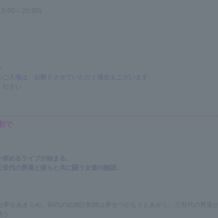
:00～20:00)
い
のご入場は、お断りさせていただく場合もございます
ください
劇で
い求めるライブが始まる。
三世代の男達と彼らと共に闘う女達の物語。
ンは夢をあきらめ、60代の結婚詐欺師は夢をつかもうとあがく。三世代の男達
闘う。