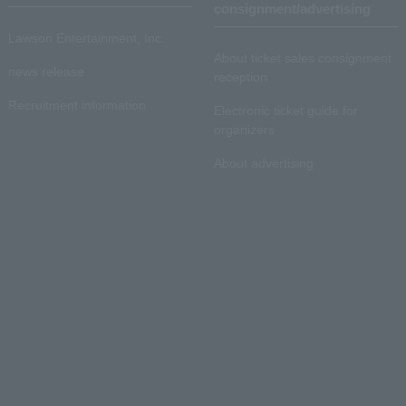
consignment/advertising
Lawson Entertainment, Inc.
About ticket sales consignment
news release
reception
Recruitment information
Electronic ticket guide for
organizers
About advertising