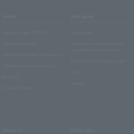
media
User guide
Lawson Ticket TOPICS
User Guide
monthly law ticket
Information on performance
cancellations and refunds
Law Ticket Theater Declaration!
Electronic ticket usage guide
Theater strongest theory-ing
Q & A
Crank in!
Inquiry
Crank-in! Trend
About us
Ticket sales