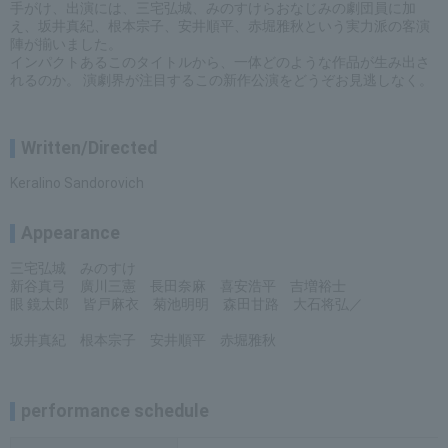
手がけ、出演には、三宅弘城、みのすけらおなじみの劇団員に加
え、坂井真紀、根本宗子、安井順平、赤堀雅秋という実力派の客演
陣が揃いました。
インパクトあるこのタイトルから、一体どのような作品が生み出さ
れるのか。 演劇界が注目するこの新作公演をどうぞお見逃しなく。
Written/Directed
Keralino Sandorovich
Appearance
三宅弘城 みのすけ
新谷真弓 廣川三憲 長田奈麻 喜安浩平 吉増裕士
眼 鏡太郎 皆戸麻衣 菊池明明 森田甘路 大石将弘／
坂井真紀 根本宗子 安井順平 赤堀雅秋
performance schedule