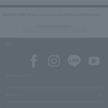
Add Nylon 100℃ to your favorites to get the latest information!
☆Favorite registration
SNS
SNS account list
media