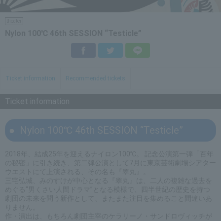
theater
Nylon 100℃ 46th SESSION “Testicle”
Facebook
Twitter
LINE
Ticket information
Recommended tickets
Ticket information
Nylon 100℃ 46th SESSION “Testicle”
2018年、結成25年を迎えるナイロン100℃。 記念公演第一弾「百年
の秘密」に引き続き、第二弾公演として7月に東京芸術劇場シアター
ウエストにて上演される、その名も『睾丸』。
三宅弘城、みのすけが中心となる『睾丸』は、二人の複雑な過去を
めぐる"男くさい人間ドラマ”となる模様で、四半世紀の歴史を持つ
劇団の未来を問う新作として、またまた注目を集めること間違いあ
りません。
作・演出は、もちろん劇団主宰のケラリーノ・サンドロヴィッチが