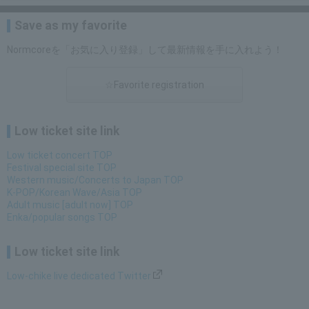
Save as my favorite
Normcoreを「お気に入り登録」して最新情報を手に入れよう！
☆Favorite registration
Low ticket site link
Low ticket concert TOP
Festival special site TOP
Western music/Concerts to Japan TOP
K-POP/Korean Wave/Asia TOP
Adult music [adult now] TOP
Enka/popular songs TOP
Low ticket site link
Low-chike live dedicated Twitter