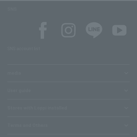
SNS
SNS account list
media
User guide
Stores with Loppi installed
Terms and Others