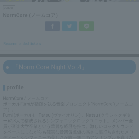
concert
NormCore (ノームコア）
Facebook
Twitter
LINE
Recommended tickets
「Norm Core Night Vol.4」
profile
NormCore / ノームコア
ボーカルFümiが指揮を執る音楽プロジェクト“NormCore”(ノームコ
ア）。
Fümi (ボーカル)、Tatsu (ヴァイオリン) 、Natsu (クラシックギタ
ー)の3人で構成されるシンフォニックロックユニット。メンバー全
員が音楽大学卒業という華麗な経歴を持つ。激しいロックサウンド
をベースにしながらも確実な音楽偏差値の高さに裏打ちされたメロ
ディーとシンフォニーの美しさが唯一無二のアンサンブルを織りな