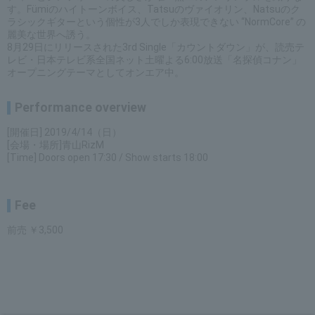
す。Fümiのハイトーンボイス、Tatsuのヴァイオリン、Natsuのク
ラシックギターという個性が3人でしか表現できない “NormCore” の
麗美な世界へ誘う。
8月29日にリリースされた3rd Single「カウントダウン」が、読売テ
レビ・日本テレビ系全国ネット土曜よる6:00放送「名探偵コナン」
オープニングテーマとしてオンエア中。
Performance overview
[開催日] 2019/4/14（日）
[会場・場所]青山RizM
[Time] Doors open 17:30 / Show starts 18:00
Fee
前売 ￥3,500