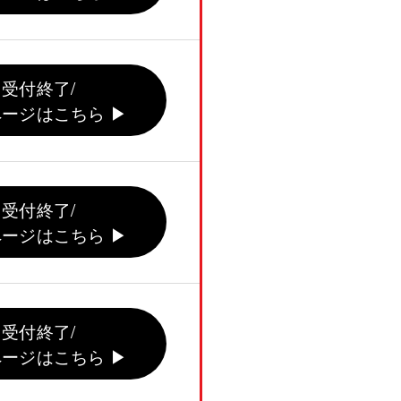
受付終了/
ページはこちら
▶
受付終了/
ページはこちら
▶
受付終了/
ページはこちら
▶