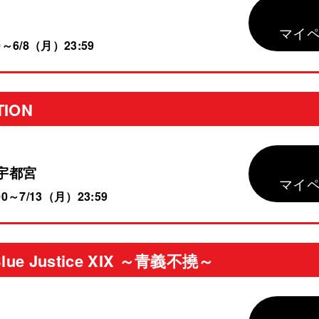
マイ
0～6/8（月）23:59
TION
宇都宮
マイ
00～7/13（月）23:59
lue Justice XIX ～青義不撓～