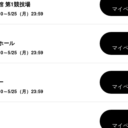
 第1競技場
マイ
00～5/25（月）23:59
ホール
マイ
00～5/25（月）23:59
ー
マイ
00～5/25（月）23:59
マイ