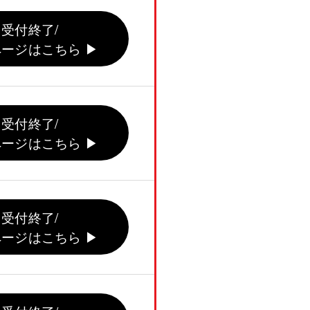
受付終了/
ページはこちら
▶
受付終了/
ページはこちら
▶
受付終了/
ページはこちら
▶