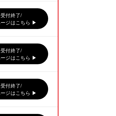
受付終了/
ページはこちら
▶
受付終了/
ページはこちら
▶
受付終了/
ページはこちら
▶