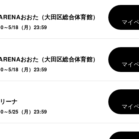
E ARENAおおた（大田区総合体育館）
マイ
00～5/18（月）23:59
E ARENAおおた（大田区総合体育館）
マイ
00～5/18（月）23:59
アリーナ
マイ
00～5/25（月）23:59