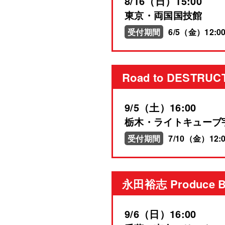
8/16（日）15:00
東京・両国国技館
受付期間
6/5（金）12:0
Road to DESTRUC
9/5（土）16:00
栃木・ライトキューブ
受付期間
7/10（金）12:
永田裕志 Produce B
9/6（日）16:00