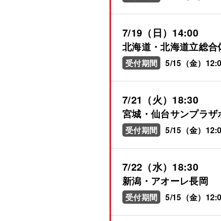
7/19（日）14:00
北海道・北海道立総合
受付期間
5/15（金）12:
7/21（火）18:30
宮城・仙台サンプラザ
受付期間
5/15（金）12:
7/22（水）18:30
新潟・アオーレ長岡
受付期間
5/15（金）12: