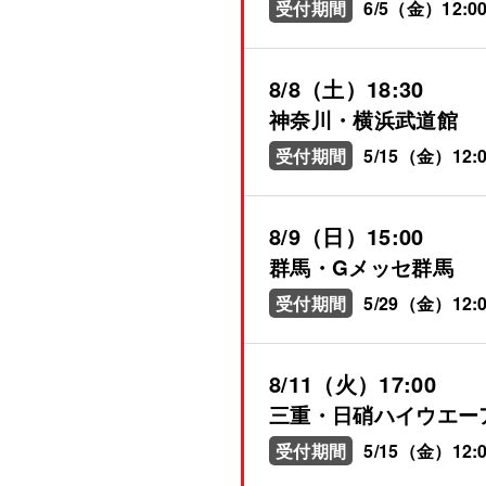
受付期間
6/5（金）12:0
8/8（土）18:30
神奈川・横浜武道館
受付期間
5/15（金）12:
8/9（日）15:00
群馬・Gメッセ群馬
受付期間
5/29（金）12:
8/11（火）17:00
三重・日硝ハイウエー
受付期間
5/15（金）12: