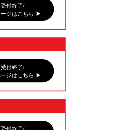
受付終了/
ページはこちら
▶
受付終了/
ページはこちら
▶
受付終了/