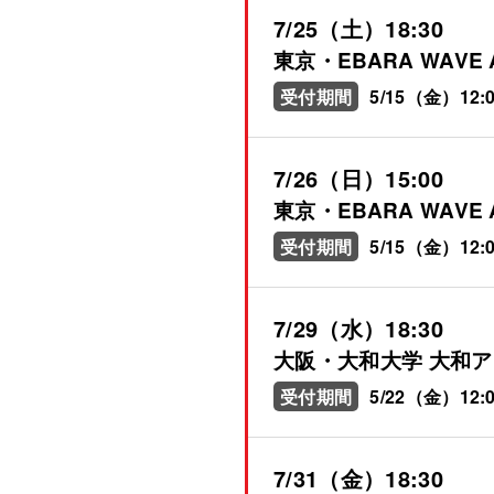
7/25（土）18:30
東京・EBARA WAV
受付期間
5/15（金）12:
7/26（日）15:00
東京・EBARA WAV
受付期間
5/15（金）12:
7/29（水）18:30
大阪・大和大学 大和
受付期間
5/22（金）12:
7/31（金）18:30