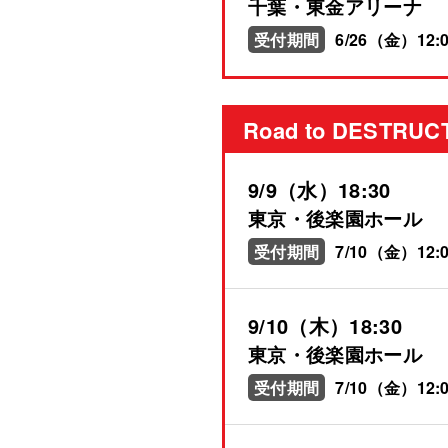
千葉・東金アリーナ
受付期間
6/26（金）12:
Road to DESTRUC
9/9（水）18:30
東京・後楽園ホール
受付期間
7/10（金）12:
9/10（木）18:30
東京・後楽園ホール
受付期間
7/10（金）12: