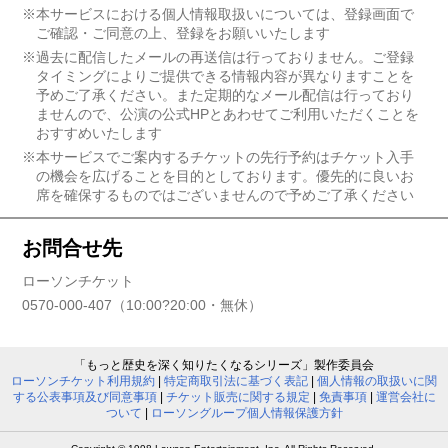
※本サービスにおける個人情報取扱いについては、登録画面で
ご確認・ご同意の上、登録をお願いいたします
※過去に配信したメールの再送信は行っておりません。ご登録
タイミングによりご提供できる情報内容が異なりますことを
予めご了承ください。また定期的なメール配信は行っており
ませんので、公演の公式HPとあわせてご利用いただくことを
おすすめいたします
※本サービスでご案内するチケットの先行予約はチケット入手
の機会を広げることを目的としております。優先的に良いお
席を確保するものではございませんので予めご了承ください
お問合せ先
ローソンチケット
0570-000-407（10:00?20:00・無休）
「もっと歴史を深く知りたくなるシリーズ」製作委員会
ローソンチケット利用規約
|
特定商取引法に基づく表記
|
個人情報の取扱いに関
する公表事項及び同意事項
|
チケット販売に関する規定
|
免責事項
|
運営会社に
ついて
|
ローソングループ個人情報保護方針