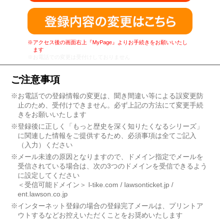
※アクセス後の画面右上『MyPage』よりお手続きをお願いいたし
ます
※お電話での変更は受付けしておりません
ご注意事項
※お電話での登録情報の変更は、聞き間違い等による誤変更防
止のため、受付けできません。必ず上記の方法にて変更手続
きをお願いいたします
※登録後に正しく「もっと歴史を深く知りたくなるシリーズ」
に関連した情報をご提供するため、必須事項は全てご記入
（入力）ください
※メール未達の原因となりますので、ドメイン指定でメールを
受信されている場合は、次の3つのドメインを受信できるよう
に設定してください
＜受信可能ドメイン＞ l-tike.com / lawsonticket.jp /
ent.lawson.co.jp
※インターネット登録の場合の登録完了メールは、プリントア
ウトするなどお控えいただくことをお奨めいたします