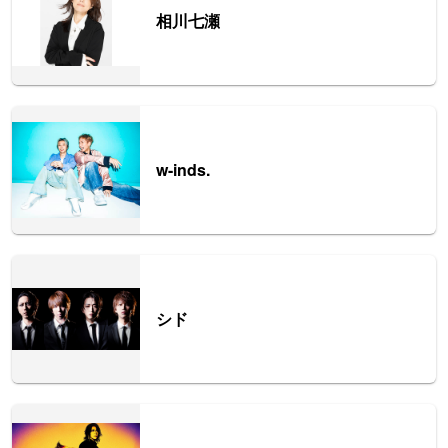
相川七瀬
w-inds.
シド