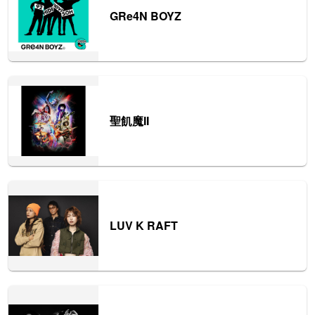
GRe4N BOYZ
聖飢魔II
LUV K RAFT