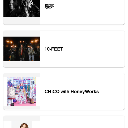
黒夢
10-FEET
CHiCO with HoneyWorks