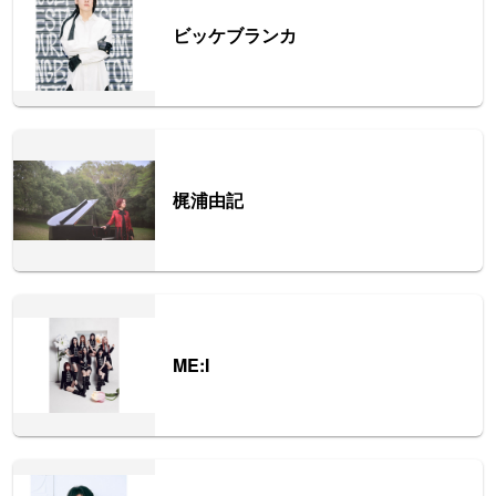
ビッケブランカ
梶浦由記
ME:I