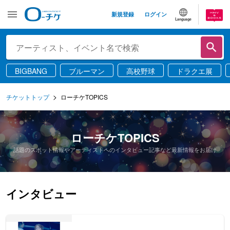
新規登録
ログイン
Language
BIGBANG
ブルーマン
高校野球
ドラクエ展
チケットトップ
ローチケTOPICS
ローチケTOPICS
話題のスポット情報やアーティストへのインタビュー記事など最新情報をお届け
インタビュー