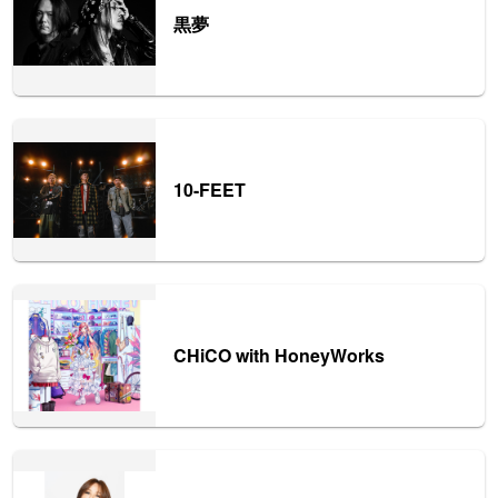
黒夢
10-FEET
CHiCO with HoneyWorks