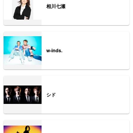
相川七瀬
w-inds.
シド