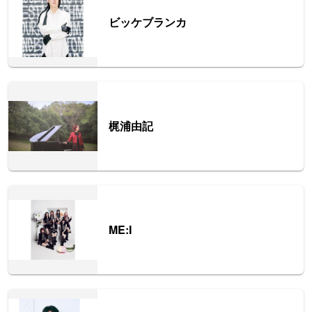
ビッケブランカ
梶浦由記
ME:I