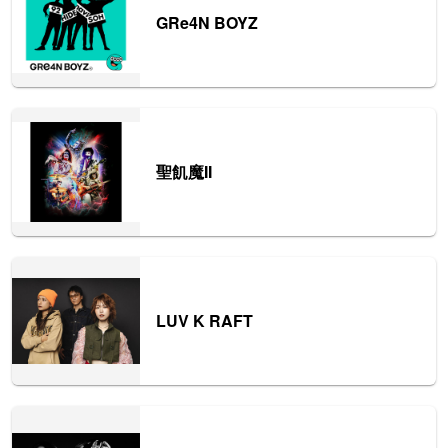
GRe4N BOYZ
聖飢魔II
LUV K RAFT