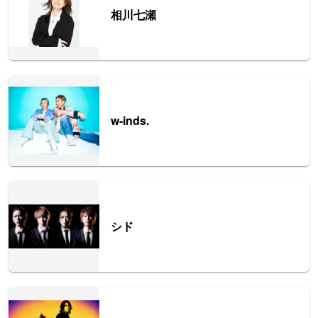
相川七瀬
w-inds.
シド