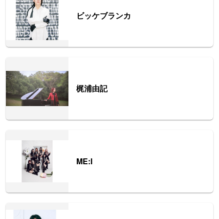
ビッケブランカ
梶浦由記
ME:I