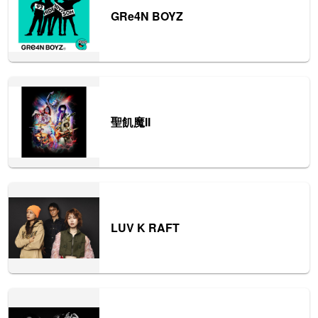
GRe4N BOYZ
聖飢魔II
LUV K RAFT