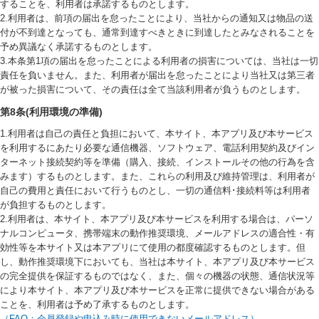
することを、利用者は承諾するものとします。
2.利用者は、前項の届出を怠ったことにより、当社からの通知又は物品の送
付が不到達となっても、通常到達すべきときに到達したとみなされることを
予め異議なく承諾するものとします。
3.本条第1項の届出を怠ったことによる利用者の損害については、当社は一切
責任を負いません。また、利用者が届出を怠ったことにより当社又は第三者
が被った損害について、その責任は全て当該利用者が負うものとします。
第8条(利用環境の準備)
1.利用者は自己の責任と負担において、本サイト、本アプリ及び本サービス
を利用するにあたり必要な通信機器、ソフトウェア、電話利用契約及びイン
ターネット接続契約等を準備（購入、接続、インストールその他の行為を含
みます）するものとします。また、これらの利用及び維持管理は、利用者が
自己の費用と責任において行うものとし、一切の通信料･接続料等は利用者
が負担するものとします。
2.利用者は、本サイト、本アプリ及び本サービスを利用する場合は、パーソ
ナルコンピュータ、携帯端末の動作推奨環境、メールアドレスの適合性・有
効性等を本サイト又は本アプリにて使用の都度確認するものとします。但
し、動作推奨環境下においても、当社は本サイト、本アプリ及び本サービス
の完全提供を保証するものではなく、また、個々の機器の状態、通信状況等
により本サイト、本アプリ及び本サービスを正常に提供できない場合がある
ことを、利用者は予め了承するものとします。
（FAQ：会員登録や申込み時に使用できないメールアドレス）