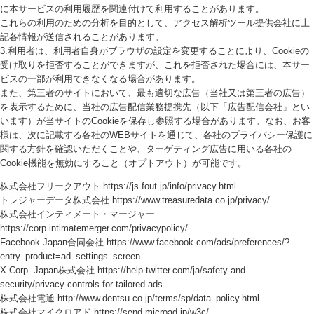
に本サービスの利用履歴を関連付けて利用することがあります。
これらの利用のための分析を目的として、アクセス解析ツール提供会社に上
記各情報が送信されることがあります。
3.利用者は、利用者自身がブラウザの設定を変更することにより、Cookieの
受け取りを拒否することができますが、これを拒否された場合には、本サー
ビスの一部が利用できなくなる場合があります。
また、第三者のサイトにおいて、最も適切な広告（当社又は第三者の広告）
を表示するために、当社の広告配信業務提携先（以下「広告配信会社」とい
います）が当サイトのCookieを保存し参照する場合があります。なお、お客
様は、次に記載する各社のWEBサイトを通じて、各社のプライバシー保護に
関する方針を確認いただくことや、ターゲティング広告に用いる各社の
Cookie機能を無効にすること（オプトアウト）が可能です。
株式会社フリークアウト https://js.fout.jp/info/privacy.html
トレジャーデータ株式会社 https://www.treasuredata.co.jp/privacy/
株式会社インティメート・マージャー
https://corp.intimatemerger.com/privacypolicy/
Facebook Japan合同会社 https://www.facebook.com/ads/preferences/?
entry_product=ad_settings_screen
X Corp. Japan株式会社 https://help.twitter.com/ja/safety-and-
security/privacy-controls-for-tailored-ads
株式会社電通 http://www.dentsu.co.jp/terms/sp/data_policy.html
株式会社マイクロアド https://send.microad.jp/w3c/