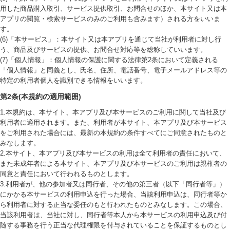
用した商品購入取引、サービス提供取引、お問合せのほか、本サイト又は本
アプリの閲覧・検索サービスのみのご利用も含みます）される方をいいま
す。
(6)「本サービス」：本サイト又は本アプリを通じて当社が利用者に対し行
う、商品及びサービスの提供、お問合せ対応等を総称していいます。
(7)「個人情報」：個人情報の保護に関する法律第2条において定義される
「個人情報」と同義とし、氏名、住所、電話番号、電子メールアドレス等の
特定の利用者個人を識別できる情報をいいます。
第2条(本規約の適用範囲)
1.本規約は、本サイト、本アプリ及び本サービスのご利用に関して当社及び
利用者に適用されます。また、利用者が本サイト、本アプリ及び本サービス
をご利用された場合には、最新の本規約の条件すべてにご同意されたものと
みなします。
2.本サイト、本アプリ及び本サービスの利用は全て利用者の責任において、
また未成年者による本サイト、本アプリ及び本サービスのご利用は親権者の
同意と責任において行われるものとします。
3.利用者が、他の参加者又は同行者、その他の第三者（以下「同行者等」）
にかかる本サービスの利用申込を行った場合、当該利用申込は、同行者等か
ら利用者に対する正当な委任のもと行われたものとみなします。この場合、
当該利用者は、当社に対し、同行者等本人から本サービスの利用申込及び付
随する事務を行う正当な代理権限を付与されていることを保証するものとし