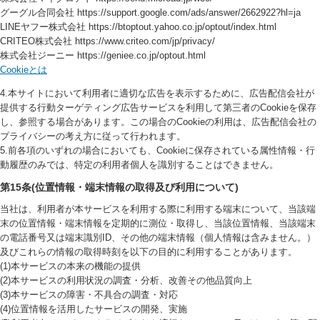
グーグル合同会社 https://support.google.com/ads/answer/2662922?hl=ja
LINEヤフー株式会社 https://btoptout.yahoo.co.jp/optout/index.html
CRITEO株式会社 https://www.criteo.com/jp/privacy/
株式会社ジーニー https://geniee.co.jp/optout.html
Cookieとは
4.本サイトにおいて利用者に適切な広告を表示するために、広告配信会社が
提供する行動ターゲティング広告サービスを利用して第三者のCookieを保存
し、参照する場合があります。この場合のCookieの利用は、広告配信会社の
プライバシーの考え方に従って行われます。
5.前各項のいずれの場合においても、Cookieに保存されている属性情報・行
動履歴のみでは、特定の利用者個人を識別することはできません。
第15条(位置情報・端末情報の取得及び利用について)
当社は、利用者が本サービスを利用する際に利用する端末について、当該端
末の位置情報・端末情報を定期的に測位・取得し、当該位置情報、当該端末
の電話番号又は端末識別ID、その他の端末情報（個人情報は含みません。）
及びこれらの情報の取得時刻を以下の目的に利用することがあります。
(1)本サービスの本来の機能の提供
(2)本サービスの利用状況の調査・分析、改善その他品質向上
(3)本サービスの障害・不具合の調査・対応
(4)位置情報を活用したサービスの開発、実施