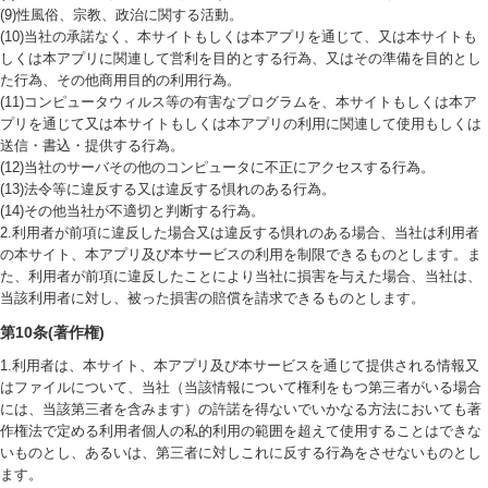
(9)性風俗、宗教、政治に関する活動。
(10)当社の承諾なく、本サイトもしくは本アプリを通じて、又は本サイトも
しくは本アプリに関連して営利を目的とする行為、又はその準備を目的とし
た行為、その他商用目的の利用行為。
(11)コンピュータウィルス等の有害なプログラムを、本サイトもしくは本ア
プリを通じて又は本サイトもしくは本アプリの利用に関連して使用もしくは
送信・書込・提供する行為。
(12)当社のサーバその他のコンピュータに不正にアクセスする行為。
(13)法令等に違反する又は違反する惧れのある行為。
(14)その他当社が不適切と判断する行為。
2.利用者が前項に違反した場合又は違反する惧れのある場合、当社は利用者
の本サイト、本アプリ及び本サービスの利用を制限できるものとします。ま
た、利用者が前項に違反したことにより当社に損害を与えた場合、当社は、
当該利用者に対し、被った損害の賠償を請求できるものとします。
第10条(著作権)
1.利用者は、本サイト、本アプリ及び本サービスを通じて提供される情報又
はファイルについて、当社（当該情報について権利をもつ第三者がいる場合
には、当該第三者を含みます）の許諾を得ないでいかなる方法においても著
作権法で定める利用者個人の私的利用の範囲を超えて使用することはできな
いものとし、あるいは、第三者に対しこれに反する行為をさせないものとし
ます。