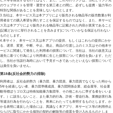
ビス等を推奨するものではなく、また、これらのリンクは、当社とリンク先
のウェブサイトを管理・運営する第三者との間に、必ずしも提携・協力等の
特別な関係があることを意味しないものとします。
3.当社は、本サービス又は本アプリにより販売される物品等の販売数量が利
用者全ての購入希望を満たすことを保証するものではなく、また、本サービ
ス又は本アプリにより販売される物品等に記載された内容が真実であること
(記載どおりに挙行されることを含みます)についていかなる保証も行わない
ものとします。
4.本サイト、本サービス又は本アプリの提供、もしくはこれらの提供にかか
る、遅滞、変更、中断、中止、廃止、商品の引渡し上のミス又はその他本サ
ービスに関連して発生した利用者の損害について、当社は、当社の故意又は
過失に基づく行為により利用者に生じた損害について責任を負います。ただ
し、当社が当該行為時において予見すべきであったといえない損害について
は責任を負いません。
第18条(反社会的勢力の排除)
利用者は、反社会的勢力（暴力団、暴力団員、暴力団員でなくなった時から
5年を経過しない者、暴力団準構成員、暴力団関係企業、総会屋等、社会運
動等標ぼうゴロ又は特殊知能暴力集団等、その他これらに準ずる者をいいま
す。）に該当しないこと、また暴力的行為、詐術・脅迫行為、業務妨害行為
等違法行為を行わないことを、将来にわたっても表明するものとします。か
かる表明に違反した場合には、異議なく本アプリ、本サービス等の利用停止
ならびに取引にかかる個別の契約の解除等の措置を受け入れるものとしま