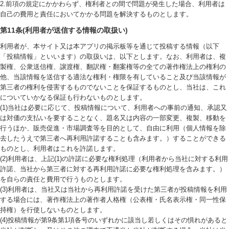
2.前項の規定にかかわらず、権利者との間で問題が発生した場合、利用者は
自己の費用と責任においてかかる問題を解決するものとします。
第11条(利用者が送信する情報の取扱い)
利用者が、本サイト又は本アプリの掲示板等を通じて投稿する情報（以下
「投稿情報」といいます）の取扱いは、以下とします。なお、利用者は、複
製権、公衆送信権、譲渡権、翻訳権・翻案権等の全ての著作権法上の権利の
他、当該情報を送信する適法な権利・権限を有していること及び当該情報が
第三者の権利を侵害するものでないことを保証するものとし、当社は、これ
についていかなる保証も行わないものとします。
(1)当社は必要に応じて、投稿情報について、利用者への事前の通知、承認又
は対価の支払いを要することなく、題名又は内容の一部変更、複製、移動を
行うほか、販売促進・市場調査等を目的として、自由に利用（個人情報を除
去したうえで第三者へ再利用許諾することも含みます。）することができる
ものとし、利用者はこれを許諾します。
(2)利用者は、上記(1)の許諾に必要な権利処理（利用者から当社に対する利用
許諾、当社から第三者に対する再利用許諾に必要な権利処理を含みます。）
を自らの責任と費用で行うものとします。
(3)利用者は、当社又は当社から再利用許諾を受けた第三者が投稿情報を利用
する場合には、著作権法上の著作者人格権（公表権・氏名表示権・同一性保
持権）を行使しないものとします。
(4)投稿情報が第9条第1項各号のいずれかに該当し若しくはその惧れがあると