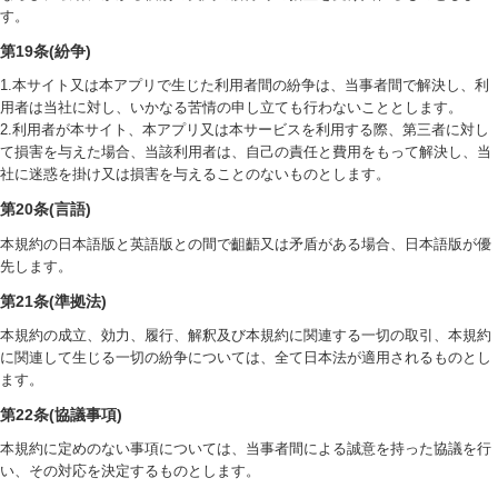
す。
第19条(紛争)
1.本サイト又は本アプリで生じた利用者間の紛争は、当事者間で解決し、利
用者は当社に対し、いかなる苦情の申し立ても行わないこととします。
2.利用者が本サイト、本アプリ又は本サービスを利用する際、第三者に対し
て損害を与えた場合、当該利用者は、自己の責任と費用をもって解決し、当
社に迷惑を掛け又は損害を与えることのないものとします。
第20条(言語)
本規約の日本語版と英語版との間で齟齬又は矛盾がある場合、日本語版が優
先します。
第21条(準拠法)
本規約の成立、効力、履行、解釈及び本規約に関連する一切の取引、本規約
に関連して生じる一切の紛争については、全て日本法が適用されるものとし
ます。
第22条(協議事項)
本規約に定めのない事項については、当事者間による誠意を持った協議を行
い、その対応を決定するものとします。