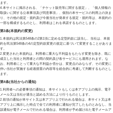
ます。
4.本サイトに掲示される、「チケット販売等に関する規定」、「個人情報の
取扱いに関する公表事項及び同意事項」、個別の本サービスの利用上の決ま
り、その他の規定・規約及び今後当社が発表する規定・規約等は、本規約の
一部を構成するものとし、利用者はこれを承諾するものとします。
第3条(本規約の変更)
1.本規約は民法第548条の2第1項に定める定型約款に該当し、当社は、本規
約を民法第548条の4の定型約款変更の規定に基づいて変更することがありま
す。
2.変更された本規約は、利用者に重大な不利益をもたらす変更を除き、既に
成立した当社と利用者との間の契約及び各サービスにも適用されます。な
お、利用者にとって重大な不利益か否かは、変更点のみならず、その変更に
伴い当社が実施する経過措置の内容等を総合的に考慮して判断するものとし
ます。
第4条(当社からの通知)
1.利用者への必要事項の通知は、本サイトもしくは本アプリ上の掲示、電子
メール又は当社が適当と認める方法により行うものとします。
2.前項の通知が本サイト又は本アプリ上で行われる場合は、本サイト又は本
アプリ上に掲示した時点で全ての利用者に通知が完了したものとみなし、当
該通知が電子メールで行われる場合は、利用者が予め届け出た電子メールア