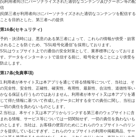
(5)利用者向けにパーソナライズされた適切なコンテンツ及びクーポン等の配
信
(6)第三者が利用者向けにパーソナライズされた適切なコンテンツを配信する
ことを目的とした、第三者への提供
第16条(セキュリティ)
予約・決済時には、悪意のある第三者によって、これらの情報が傍受・妨害
されることを防ぐため、”SSL暗号化通信”を採用しております。
SSLはウェブサイト上での通信の安全対策として、業界標準になっておりま
す。データをインターネットで送信する前に、暗号化することにより傍受を
防止します。
第17条(免責事項)
1.利用者が本サイト又は本アプリを通じて得る情報等について、当社は、そ
の完全性、安全性、正確性、確実性、有用性、最新性、合法性、道徳性等い
かなる保証も行うものではありません。利用者が本サイト又は本アプリを通
じて得た情報に基づいて作成したデータに対する全ての責任に関し、当社は
一切の責任を負わないものとします。
2.当社は、本サイト又は本アプリからリンクする第三者のウェブサイトに含
まれる情報、サービス等については一切関知せず、一切の責任を負わないも
のとします。当社は、お客様の便宜のためにこれらのウェブサイトへのリン
クを提供しているにすぎず、これらのウェブサイトの利用や掲載商品、サー