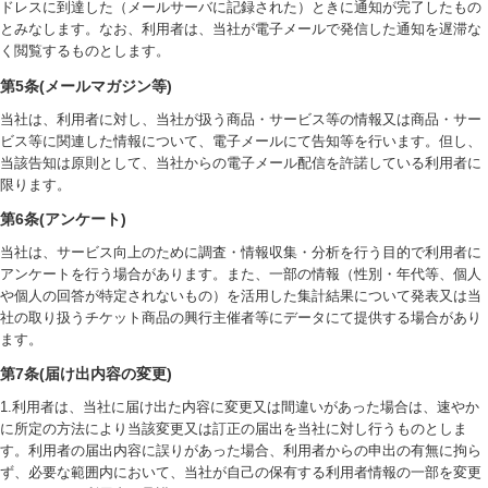
ドレスに到達した（メールサーバに記録された）ときに通知が完了したもの
とみなします。なお、利用者は、当社が電子メールで発信した通知を遅滞な
く閲覧するものとします。
第5条(メールマガジン等)
当社は、利用者に対し、当社が扱う商品・サービス等の情報又は商品・サー
ビス等に関連した情報について、電子メールにて告知等を行います。但し、
当該告知は原則として、当社からの電子メール配信を許諾している利用者に
限ります。
第6条(アンケート)
当社は、サービス向上のために調査・情報収集・分析を行う目的で利用者に
アンケートを行う場合があります。また、一部の情報（性別・年代等、個人
や個人の回答が特定されないもの）を活用した集計結果について発表又は当
社の取り扱うチケット商品の興行主催者等にデータにて提供する場合があり
ます。
第7条(届け出内容の変更)
1.利用者は、当社に届け出た内容に変更又は間違いがあった場合は、速やか
に所定の方法により当該変更又は訂正の届出を当社に対し行うものとしま
す。利用者の届出内容に誤りがあった場合、利用者からの申出の有無に拘ら
ず、必要な範囲内において、当社が自己の保有する利用者情報の一部を変更