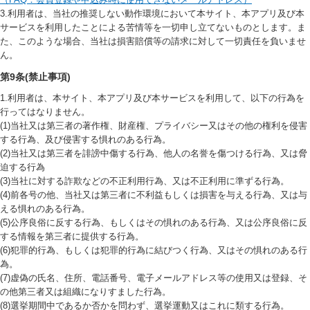
3.利用者は、当社の推奨しない動作環境において本サイト、本アプリ及び本
サービスを利用したことによる苦情等を一切申し立てないものとします。ま
た、このような場合、当社は損害賠償等の請求に対して一切責任を負いませ
ん。
第9条(禁止事項)
1.利用者は、本サイト、本アプリ及び本サービスを利用して、以下の行為を
行ってはなりません。
(1)当社又は第三者の著作権、財産権、プライバシー又はその他の権利を侵害
する行為、及び侵害する惧れのある行為。
(2)当社又は第三者を誹謗中傷する行為、他人の名誉を傷つける行為、又は脅
迫する行為
(3)当社に対する詐欺などの不正利用行為、又は不正利用に準ずる行為。
(4)前各号の他、当社又は第三者に不利益もしくは損害を与える行為、又は与
える惧れのある行為。
(5)公序良俗に反する行為、もしくはその惧れのある行為、又は公序良俗に反
する情報を第三者に提供する行為。
(6)犯罪的行為、もしくは犯罪的行為に結びつく行為、又はその惧れのある行
為。
(7)虚偽の氏名、住所、電話番号、電子メールアドレス等の使用又は登録、そ
の他第三者又は組織になりすました行為。
(8)選挙期間中であるか否かを問わず、選挙運動又はこれに類する行為。