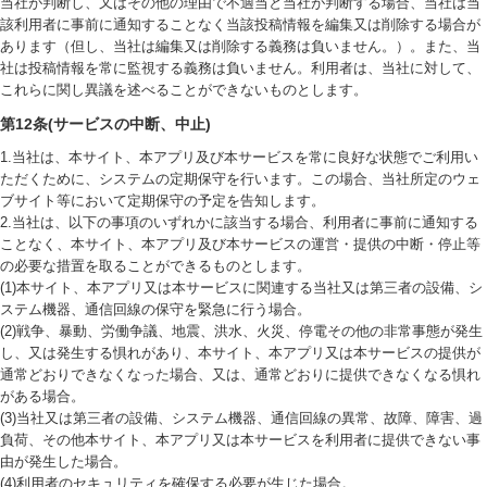
当社が判断し、又はその他の理由で不適当と当社が判断する場合、当社は当
該利用者に事前に通知することなく当該投稿情報を編集又は削除する場合が
あります（但し、当社は編集又は削除する義務は負いません。）。また、当
社は投稿情報を常に監視する義務は負いません。利用者は、当社に対して、
これらに関し異議を述べることができないものとします。
第12条(サービスの中断、中止)
1.当社は、本サイト、本アプリ及び本サービスを常に良好な状態でご利用い
ただくために、システムの定期保守を行います。この場合、当社所定のウェ
ブサイト等において定期保守の予定を告知します。
2.当社は、以下の事項のいずれかに該当する場合、利用者に事前に通知する
ことなく、本サイト、本アプリ及び本サービスの運営・提供の中断・停止等
の必要な措置を取ることができるものとします。
(1)本サイト、本アプリ又は本サービスに関連する当社又は第三者の設備、シ
ステム機器、通信回線の保守を緊急に行う場合。
(2)戦争、暴動、労働争議、地震、洪水、火災、停電その他の非常事態が発生
し、又は発生する惧れがあり、本サイト、本アプリ又は本サービスの提供が
通常どおりできなくなった場合、又は、通常どおりに提供できなくなる惧れ
がある場合。
(3)当社又は第三者の設備、システム機器、通信回線の異常、故障、障害、過
負荷、その他本サイト、本アプリ又は本サービスを利用者に提供できない事
由が発生した場合。
(4)利用者のセキュリティを確保する必要が生じた場合。