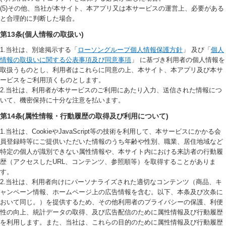
(5)その他、当社が本サイト、本アプリ又は本サービスの運営上、必要がある
と合理的に判断した場合。
第13条(個人情報の取扱い)
1.当社は、別途掲示する「
ローソングループ個人情報保護方針
」 及び「
個人
情報の取扱いに関する公表事項及び同意事項
」 に基づき利用者の個人情報を
取扱うものとし、利用者はこれらに同意の上、本サイト、本アプリ及び本サ
ービスをご利用頂くものとします。
2.当社は、利用者が本サービスのご利用にあたり入力、送信された情報につ
いて、機密保持に十分な注意を払います。
第14条(属性情報・行動履歴の取得及び利用について)
1.当社は、CookieやJavaScript等の技術を利用して、本サービスにかかる会
員登録時等にご提供いただいた情報のうち年齢や性別、職業、居住地域など
特定の個人が識別できない属性情報や、本サイト内における来訪者の行動履
歴（アクセスしたURL、コンテンツ、参照順等）を取得することがありま
す。
2.当社は、利用者向けにパーソナライズされた適切なコンテンツ（商品、キ
ャンペーン情報、ホームページ上の広告情報を含む。以下、本条及び次条に
おいて同じ。）を提供するため、その他利用者のプライバシーの保護、利便
性の向上、統計データの取得、及び広告配信のために属性情報及び行動履歴
を利用します。また、当社は、これらの目的のために属性情報及び行動履歴