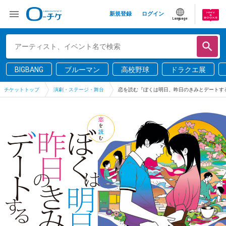
新規登録
ログイン
Language
BIGBANG
ブルーマン
高校野球
ドラクエ展
チケットトップ
演劇・ステージ・舞台
恋を読む『ぼくは明日、昨日のきみとデートす