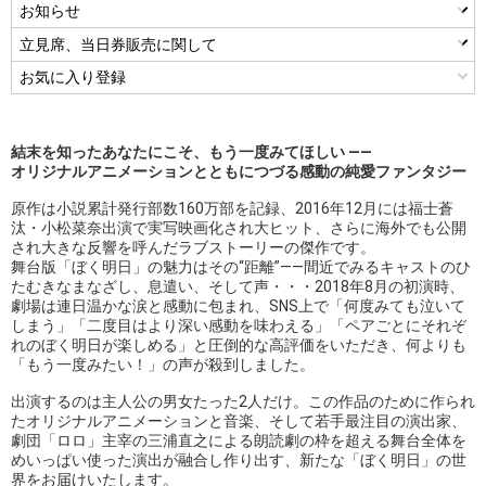
お知らせ
立見席、当日券販売に関して
お気に入り登録
結末を知ったあなたにこそ、もう一度みてほしい ――
オリジナルアニメーションとともにつづる感動の純愛ファンタジー
原作は小説累計発行部数160万部を記録、2016年12月には福士蒼
汰・小松菜奈出演で実写映画化され大ヒット、さらに海外でも公開
され大きな反響を呼んだラブストーリーの傑作です。
舞台版「ぼく明日」の魅力はその“距離”――間近でみるキャストのひ
たむきなまなざし、息遣い、そして声・・・2018年8月の初演時、
劇場は連日温かな涙と感動に包まれ、SNS上で「何度みても泣いて
しまう」「二度目はより深い感動を味わえる」「ペアごとにそれぞ
れのぼく明日が楽しめる」と圧倒的な高評価をいただき、何よりも
「もう一度みたい！」の声が殺到しました。
出演するのは主人公の男女たった2人だけ。この作品のために作られ
たオリジナルアニメーションと音楽、そして若手最注目の演出家、
劇団「ロロ」主宰の三浦直之による朗読劇の枠を超える舞台全体を
めいっぱい使った演出が融合し作り出す、新たな「ぼく明日」の世
界をお届けいたします。