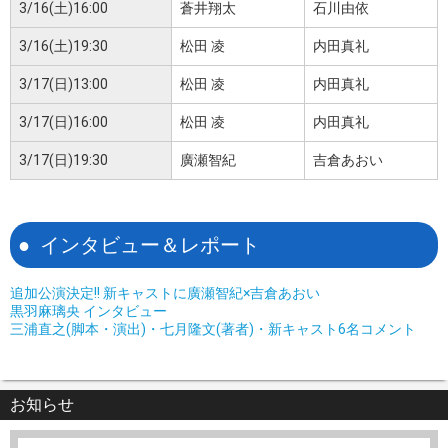
3/16(土)16:00
蒼井翔太
石川由依
3/16(土)19:30
松田 凌
内田真礼
3/17(日)13:00
松田 凌
内田真礼
3/17(日)16:00
松田 凌
内田真礼
3/17(日)19:30
廣瀬智紀
吉倉あおい
インタビュー＆レポート
追加公演決定!! 新キャストに廣瀬智紀×吉倉あおい
黒羽麻璃央 インタビュー
三浦直之(脚本・演出)・七月隆文(著者)・新キャスト6名コメント
お知らせ