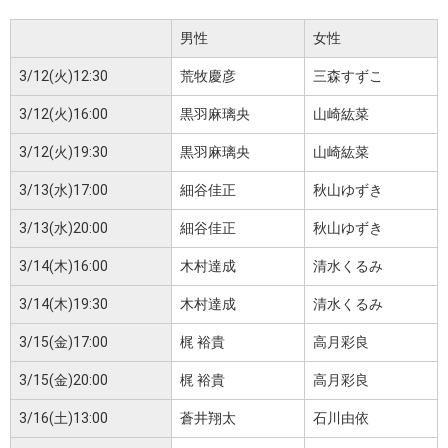
男性
女性
3/12(火)12:30
荒牧慶彦
三森すずこ
3/12(火)16:00
黒羽麻璃央
山崎紘菜
3/12(火)19:30
黒羽麻璃央
山崎紘菜
3/13(水)17:00
細谷佳正
秋山ゆずき
3/13(水)20:00
細谷佳正
秋山ゆずき
3/14(木)16:00
木村達成
清水くるみ
3/14(木)19:30
木村達成
清水くるみ
3/15(金)17:00
梶 裕貴
高月彩良
3/15(金)20:00
梶 裕貴
高月彩良
3/16(土)13:00
蒼井翔太
石川由依