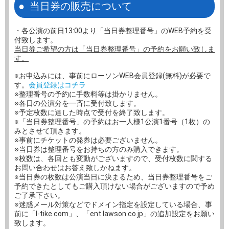
当日券の販売について
・
各公演の前日13:00より
「当日券整理番号」のWEB予約を受
付致します。
当日券ご希望の方は「当日券整理番号」の予約をお願い致しま
す。
※お申込みには、事前にローソンWEB会員登録(無料)が必要で
す。
会員登録はコチラ
※整理番号の予約に手数料等は掛かりません。
※各日の公演分を一斉に受付致します。
※予定枚数に達した時点で受付を終了致します。
※「当日券整理番号」の予約はお一人様1公演1番号（1枚）の
みとさせて頂きます。
※事前にチケットの発券は必要ございません。
※当日券は整理番号をお持ちの方のみ購入できます。
※枚数は、各回とも変動がございますので、受付枚数に関する
お問い合わせはお答え致しかねます。
※当日券の枚数は公演当日に決まるため、当日券整理番号をご
予約できたとしてもご購入頂けない場合がございますので予め
ご了承下さい。
※迷惑メール対策などでドメイン指定を設定している場合、事
前に「l-tike.com」、「ent.lawson.co.jp」の追加設定をお願い
致します。