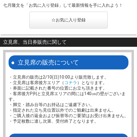
七月隆文を「お気に入り登録」して最新情報を手に入れよう！
☆お気に入り登録
立見席、当日券販売に関して
立見席の販売について
・立見席の販売は2/10(日)10:00より販売致します。
・立見席は客席後方エリア（
コチラ
）となります。
・券面に記載された番号の位置にお立ち頂きます。
・客席後方P列と立見席エリアの間には140㎝の壁がございま
す。
・脚立・踏み台等のお持込はご遠慮下さい。
・指定された立ち見位置以外でのご観劇は出来ません。
・ご購入後の返金および振替等のご要望はお受け出来ません。
・予定枚数に達し次第、受付終了となります。