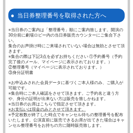
当日券整理番号を取得された方へ
※当日券のご案内は「整理番号」順にご案内致します。開演の
30分前に劇場ロビー内の当日券販売カウンターにご集合下さ
い。
集合のお声掛け時にご来場されていない場合は無効とさせて頂
きます。
※集合の際は下記3点を必ずお持ちください ①予約番号（予約
完了後のメール、マイページに表示されております。）
②整理番号（マイページに表示されております。）
③身分証明書
※お申込みされた会員データに基づくご本人様のみ、ご購入が
可能です。
※集合時にご本人確認をさせて頂きます。ご予約名と違う方
や、身分の証明が出来ない方は販売を致しかねます。
※当日券のお席はこちらで指定させて頂きます。
※お支払いは現金のみとさせて頂きます。
※予定枚数が終了した時点でキャンセル待ちの整理番号を配布
いたします。公演直前に販売できるお席が出てきた場合はキャ
ンセル整理番号をお持ちの方に随時販売致します。