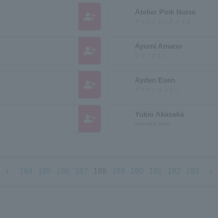
Atelier Pink Noise
group_add
アトリエ ピンク ノイズ
Ayumi Amano
group_add
アマノアユミ
Ayden Esen
group_add
アイデン エッセン
Yukio Akasaka
group_add
Akasaka Yukio
chevron_left
chevron_right
184
185
186
187
188
189
190
191
192
193