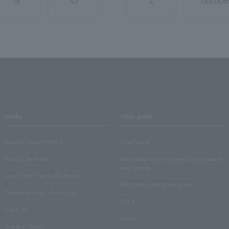
N
O
Z
numbe
media
User guide
Lawson Ticket TOPICS
User Guide
monthly law ticket
Information on performance cancellations
and refunds
Law Ticket Theater Declaration!
Electronic ticket usage guide
Theater strongest theory-ing
Q & A
Crank in!
Inquiry
Crank-in! Trend