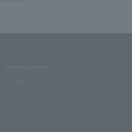
rs/symbols
Stores with Loppi installed
Lawson Ministop store