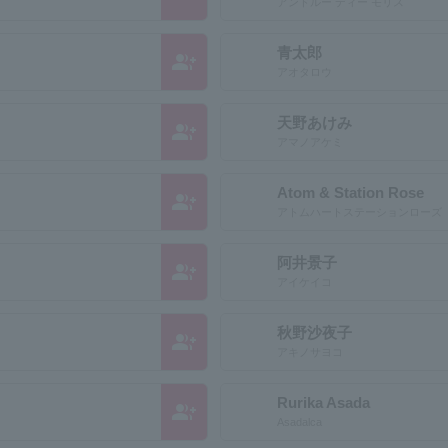
アンドルー ディー モリス
青太郎
group_add
アオタロウ
天野あけみ
group_add
アマノアケミ
Atom & Station Rose
group_add
アトムハートステーションローズ
阿井景子
group_add
アイケイコ
秋野沙夜子
group_add
アキノサヨコ
Rurika Asada
group_add
Asadalca