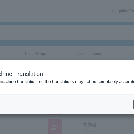
User guide/F
Theater/Stage
classical/opera
e
hine Translation
ed for "".
 machine translation, so the translations may not be completely accurat
あさくらはるか17
group_add
アサクラハルカ
青野聰
group_add
アオノソウ