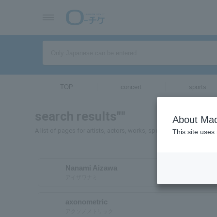
TOP
concert
sports
search results""
About Mac
A list of pages for artists, actors, works, sports teams, etc. search
This site uses
Nanami Aizawa
アイザワナミ
axonometric
アクソノメトリック