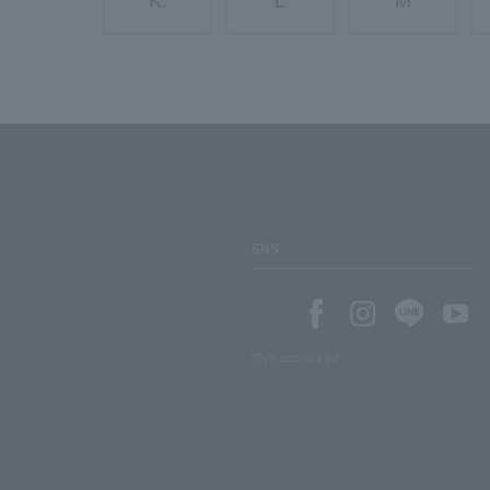
K.
L
M
SNS
SNS account list