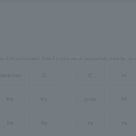
er of the pronunciation. Even if it starts with an alphanumeric character, you 
workman
O
C
Hi
Ke
Ko
pose
Mi
Se
So
Ya
Yu