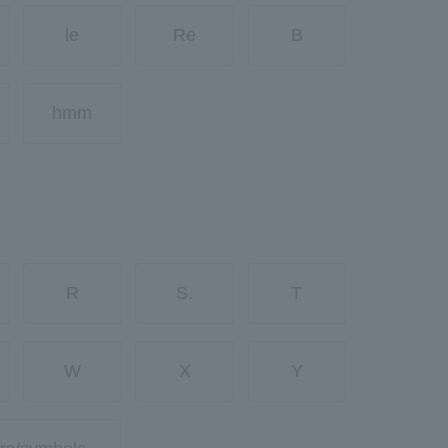
le
Re
B
hmm
R
S.
T
W
X
Y