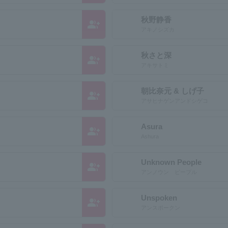
秋野静香
group_add
アキノシズカ
秋さと深
group_add
アキサトミ
朝比奈元 & しげ子
group_add
アサヒナゲンアンドシゲコ
Asura
group_add
Ashura
Unknown People
group_add
アンノウン ピープル
Unspoken
group_add
アンスポークン