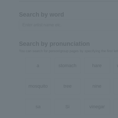
Search by word
Search by pronunciation
You can search for person/group pages by specifying the first lett
a
stomach
hare
mosquito
tree
nine
sa
Si
vinegar