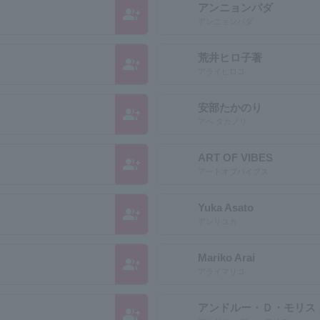
アンニョンパダ
group_add
アンニョンパダ
荒井ヒロ子著
group_add
アライヒロコ
安部たかのり
group_add
アベ タカノリ
ART OF VIBES
group_add
アートオブバイブス
Yuka Asato
group_add
アンリユカ
Mariko Arai
group_add
アライマリコ
アンドルー・Ｄ・モリス
group_add