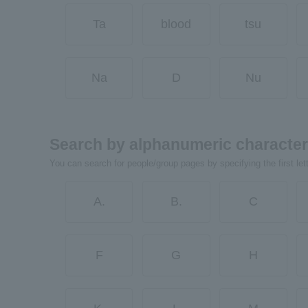
Ta
blood
tsu
Na
D
Nu
Search by alphanumeric characte
You can search for people/group pages by specifying the first let
A.
B.
C
F
G
H