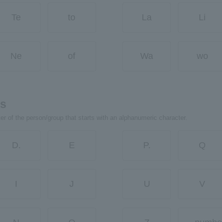
Te
to
La
Li
Ne
of
Wa
wo
rs
ter of the person/group that starts with an alphanumeric character.
D.
E
P.
Q
I
J
U
V