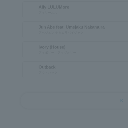
Aily LULUMore
アイリールル
Jun Abe feat. Umejaku Nakamura
アベジュン ナカムラバイジャク
Ivory (House)
アイボリー アイヴォリー
Outback
アウトバック
first_page