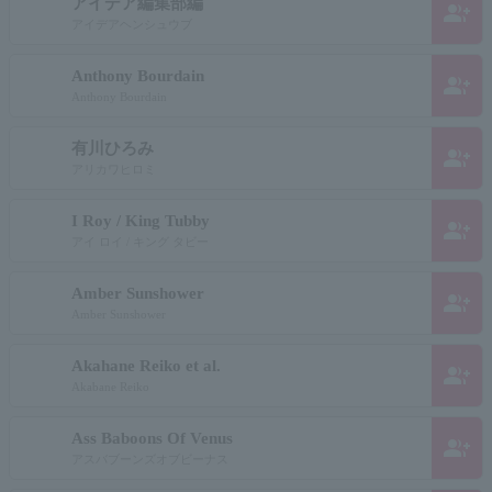
アイデア編集部編
group_add
アイデアヘンシュウブ
Anthony Bourdain
group_add
Anthony Bourdain
有川ひろみ
group_add
アリカワヒロミ
I Roy / King Tubby
group_add
アイ ロイ / キング タビー
Amber Sunshower
group_add
Amber Sunshower
Akahane Reiko et al.
group_add
Akabane Reiko
Ass Baboons Of Venus
group_add
アスバブーンズオブビーナス