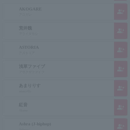
AKOGARE
group_add
アコガレ
荒井魏
group_add
アライタカシ
ASTORIA
group_add
アストリア
浅草ファイブ
group_add
アサクサファイブ
あまりりす
group_add
amaryllis
紅音
group_add
Akane
Ashra (J-hiphop)
group_add
Ashura