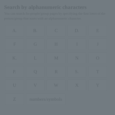
Search by alphanumeric characters
You can search for people/group pages by specifying the first letter of the
person/group that starts with an alphanumeric character.
A.
B.
C
D.
E
F
G
H
I
J
K.
L
M
N
O
P.
Q
R
S.
T
U
V
W
X
Y
Z
numbers/symbols