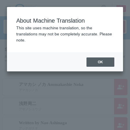
sign up
login
Language
About Machine Translation
This site uses machine translation, so the
translations may not be completely accurate. Please
note.
search results""
A list of pages for artists, actors, works, sports teams, etc. searched for
"".
OK
アマカシ ノカ Ammakashie Noka
group_add
アマカシノカ
浅野周二
group_add
アサノシュウジ
Written by Nao Ashinaga
group_add
アシナガナオ