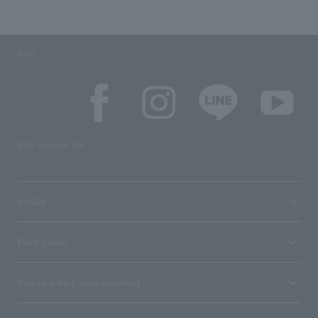
SNS
SNS account list
media
User guide
Stores with Loppi installed