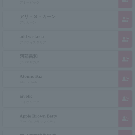
アミービック
アリ・Ｓ・カーン
group_add
アリカーン
add wistaria
group_add
アドウィスタリア
阿部昌和
group_add
アベマサカズ
Atomic Kiz
group_add
Atomic Kids
aivolic
group_add
アイボリック
Apple Brown Betty
group_add
アップルブラウンベティ