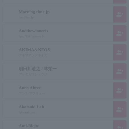
Morning time.jp
group_add
Asajikan.jp
Andthewinneris
group_add
And The Winner Is
AKIMA&NEOS
group_add
アキマアンドネオズ
明田川荘之 / 林栄一
group_add
アケタガワショウジ
Anna Abreu
group_add
アンナ アブリュー
Akatsuki Lab
group_add
Akatsukiken
Ami-Bique
group_add