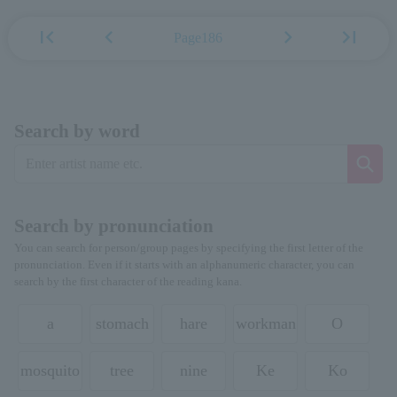
first_page
chevron_left
chevron_right
last_page
Page186
Search by word
Search by pronunciation
You can search for person/group pages by specifying the first letter of the
pronunciation. Even if it starts with an alphanumeric character, you can
search by the first character of the reading kana.
a
stomach
hare
workman
O
mosquito
tree
nine
Ke
Ko