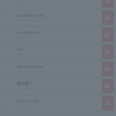
group_add
アニャン
Earthquake (Jp)
group_add
アースクエイク
Azazel (Rock)
group_add
アザゼル
aKI
group_add
Aki
Akeeb Kareem
group_add
アキーブ カリーム
新垣優子
group_add
アラカキユウコ
Noka Yasuho
group_add
アン ホノカ