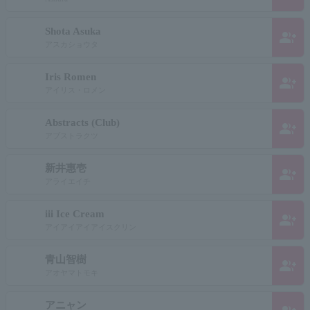
Shota Asuka
group_add
アスカショウタ
Iris Romen
group_add
アイリス・ロメン
Abstracts (Club)
group_add
アブストラクツ
新井惠壱
group_add
アライエイチ
iii Ice Cream
group_add
アイアイアイアイスクリン
青山智樹
group_add
アオヤマトモキ
アニャン