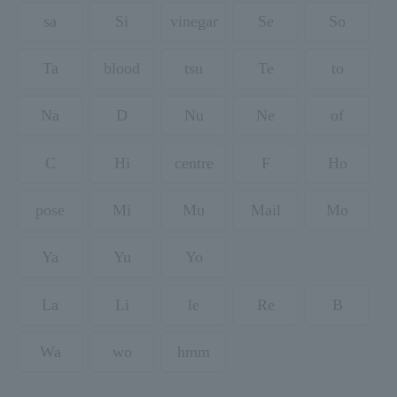
sa
Si
vinegar
Se
So
Ta
blood
tsu
Te
to
Na
D
Nu
Ne
of
C
Hi
centre
F
Ho
pose
Mi
Mu
Mail
Mo
Ya
Yu
Yo
La
Li
le
Re
B
Wa
wo
hmm