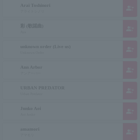
Arai Toshinori
group_add
アライトシノリ
彩 (歌謡曲)
group_add
Aya
unknown order (Live us)
group_add
Unknown Order
Ann Arbor
group_add
アンアーバー
URBAN PREDATOR
group_add
Urban Predator
Junko Aoi
group_add
Aoi Junko
amamori
group_add
アマモリ